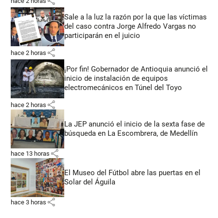
share
hace 2 horas
Sale a la luz la razón por la que las víctimas
del caso contra Jorge Alfredo Vargas no
participarán en el juicio
share
hace 2 horas
¡Por fin! Gobernador de Antioquia anunció el
inicio de instalación de equipos
electromecánicos en Túnel del Toyo
share
hace 2 horas
La JEP anunció el inicio de la sexta fase de
búsqueda en La Escombrera, de Medellín
share
hace 13 horas
El Museo del Fútbol abre las puertas en el
Solar del Águila
share
hace 3 horas