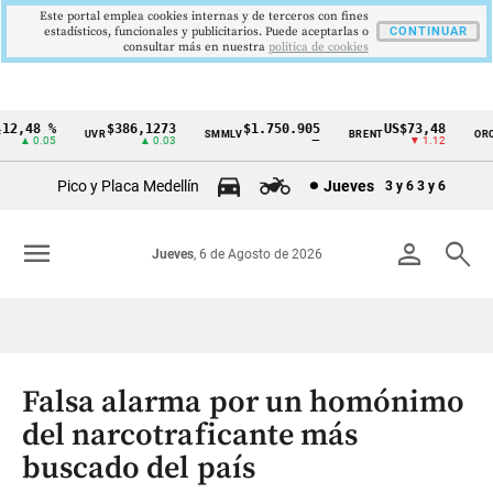
Este portal emplea cookies internas y de terceros con fines
estadísticos, funcionales y publicitarios. Puede aceptarlas o
CONTINUAR
consultar más en nuestra
politica de cookies
2,48 %
$386,1273
$1.750.905
US$73,48
U
UVR
SMMLV
BRENT
ORO
Cintillo
▲ 0.05
▲ 0.03
—
▼ 1.12
de
Pico y Placa Medellín
Jueves
3 y 6
3 y 6
indicadores
económicos
menu
person
search
Jueves
, 6 de Agosto de 2026
Colombia
Falsa alarma por un homónimo
del narcotraficante más
buscado del país