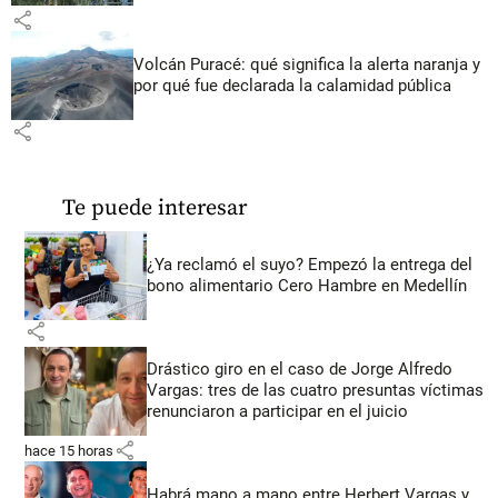
share
Volcán Puracé: qué significa la alerta naranja y
por qué fue declarada la calamidad pública
share
Te puede interesar
¿Ya reclamó el suyo? Empezó la entrega del
bono alimentario Cero Hambre en Medellín
share
Drástico giro en el caso de Jorge Alfredo
Vargas: tres de las cuatro presuntas víctimas
renunciaron a participar en el juicio
share
hace 15 horas
Habrá mano a mano entre Herbert Vargas y