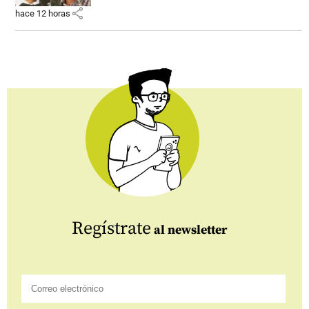
share
hace 12 horas
Regístrate
al newsletter