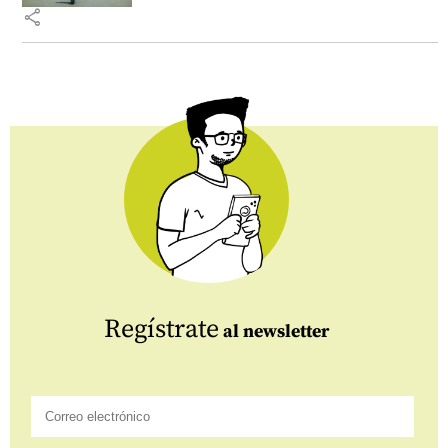
share
Regístrate
al newsletter