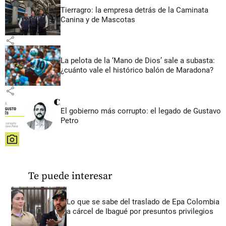
Tierragro: la empresa detrás de la Caminata
Canina y de Mascotas
share
La pelota de la ‘Mano de Dios’ sale a subasta:
¿cuánto vale el histórico balón de Maradona?
share
El gobierno más corrupto: el legado de Gustavo
Petro
share
Te puede interesar
Lo que se sabe del traslado de Epa Colombia
a cárcel de Ibagué por presuntos privilegios