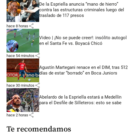
De la Espriella anuncia “mano de hierro”
contra las estructuras criminales luego del
traslado de 117 presos
share
hace 8 horas
Video | ¡No se puede creer!: insólito autogol
en el Santa Fe vs. Boyacá Chicó
share
hace 54 minutos
Agustín Martegani renace en el DIM, tras 512
días de estar “borrado” en Boca Juniors
share
hace 30 minutos
Abelardo de la Espriella estará a Medellín
para el Desfile de Silleteros: esto se sabe
share
hace 2 horas
Te recomendamos