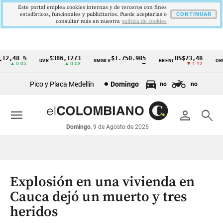
Este portal emplea cookies internas y de terceros con fines
estadísticos, funcionales y publicitarios. Puede aceptarlas o
CONTINUAR
consultar más en nuestra
politica de cookies
2,48 %
$386,1273
$1.750.905
US$73,48
UVR
SMMLV
BRENT
ORO
Cintillo
▲ 0.05
▲ 0.03
—
▼ 1.12
de
Pico y Placa Medellín
Domingo
no
no
indicadores
económicos
menu
person
search
Colombia
Domingo
, 9 de Agosto de 2026
Explosión en una vivienda en
Cauca dejó un muerto y tres
heridos