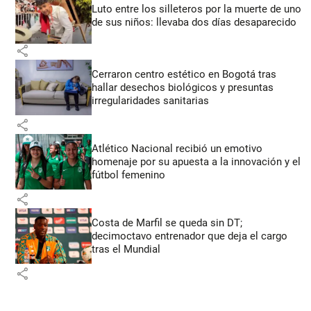
Luto entre los silleteros por la muerte de uno
de sus niños: llevaba dos días desaparecido
share
Cerraron centro estético en Bogotá tras
hallar desechos biológicos y presuntas
irregularidades sanitarias
share
Atlético Nacional recibió un emotivo
homenaje por su apuesta a la innovación y el
fútbol femenino
share
Costa de Marfil se queda sin DT;
decimoctavo entrenador que deja el cargo
tras el Mundial
share