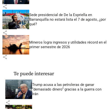
share
Sede presidencial de De la Espriella en
Barranquilla no estará lista el 7 de agosto, ¿por
qué?
share
Mineros logra ingresos y utilidades récord en el
primer semestre de 2026
share
Te puede interesar
Trump acusa a las petroleras de ganar
“demasiado dinero” gracias a la guerra con
Irán
share