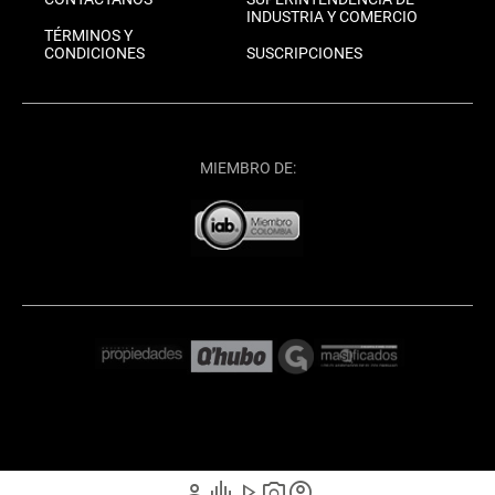
INDUSTRIA Y COMERCIO
TÉRMINOS Y
CONDICIONES
SUSCRIPCIONES
MIEMBRO DE:
person
graphic_eq
play_arrow
photo_camera
account_circle