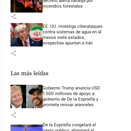
decretó alerta naranja por
incendios forestales
share
EE. UU. investiga ciberataques
contra sistemas de agua en al
menos siete estados;
sospechas apuntan a Irán
share
Las más leídas
Gobierno Trump anuncia USD
1.000 millones de apoyo a
gobierno de De la Espriella y
promete revisar aranceles
share
De la Espriella congelará el
gasto público, eliminará el