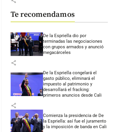
share
Te recomendamos
De la Espriella dio por
terminadas las negociaciones
con grupos armados y anunció
megacárceles
share
De la Espriella congelará el
gasto público, eliminará el
impuesto al patrimonio y
desarrollará el fracking:
primeros anuncios desde Cali
share
Comienza la presidencia de De
la Espriella: así fue el juramento
y la imposición de banda en Cali