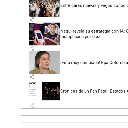
Entre caras nuevas y viejos conoci
share
Nequi revela su estrategia con IA:
multiplicada por diez
share
¡Está muy cambiada! Epa Colombia 
share
Crónicas de un Fan Fatal: Estados 
share