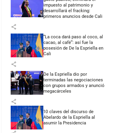
impuesto al patrimonio y
desarrollará el fracking:
primeros anuncios desde Cali
share
“La coca dará paso al coco, al
cacao, al café”: así fue la
posesión de De la Espriella en
Cali
share
De la Espriella dio por
terminadas las negociaciones
con grupos armados y anunció
megacárceles
share
10 claves del discurso de
Abelardo de la Espriella al
asumir la Presidencia