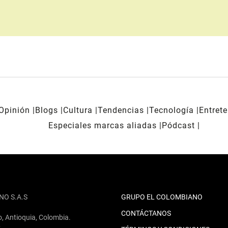
Opinión
Blogs
Cultura
Tendencias
Tecnología
Entret
Especiales marcas aliadas
Pódcast
NO S.A.S
GRUPO EL COLOMBIANO
CONTÁCTANOS
o, Antioquia, Colombia.
2