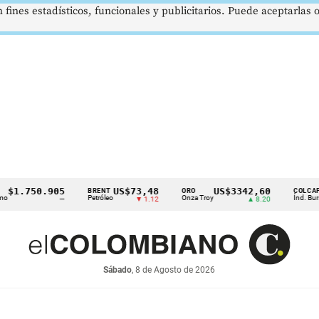
 fines estadísticos, funcionales y publicitarios. Puede aceptarlas
.750.905
US$73,48
US$3342,60
16
BRENT
ORO
COLCAP
Petróleo
Onza Troy
Índ. Bursátil
—
▼ 1.12
▲ 8.20
Sábado
, 8 de Agosto de 2026