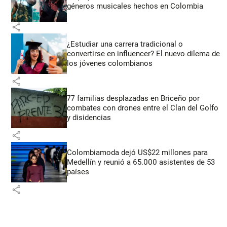
géneros musicales hechos en Colombia
share
¿Estudiar una carrera tradicional o
convertirse en influencer? El nuevo dilema de
los jóvenes colombianos
share
77 familias desplazadas en Briceño por
combates con drones entre el Clan del Golfo
y disidencias
share
Colombiamoda dejó US$22 millones para
Medellín y reunió a 65.000 asistentes de 53
países
share