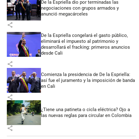
De la Espriella dio por terminadas las
negociaciones con grupos armados y
anunció megacárceles
share
De la Espriella congelará el gasto público,
eliminará el impuesto al patrimonio y
desarrollará el fracking: primeros anuncios
desde Cali
share
Comienza la presidencia de De la Espriella:
así fue el juramento y la imposición de banda
en Cali
share
¿Tiene una patineta o cicla eléctrica? Ojo a
las nuevas reglas para circular en Colombia
share