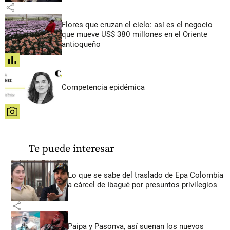
share
Flores que cruzan el cielo: así es el negocio
que mueve US$ 380 millones en el Oriente
antioqueño
share
Competencia epidémica
share
Te puede interesar
Lo que se sabe del traslado de Epa Colombia
a cárcel de Ibagué por presuntos privilegios
share
Paipa y Pasonva, así suenan los nuevos