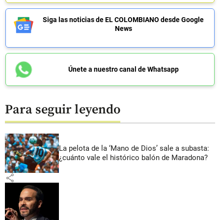
Siga las noticias de EL COLOMBIANO desde Google
News
Únete a nuestro canal de Whatsapp
Para seguir leyendo
La pelota de la ‘Mano de Dios’ sale a subasta:
¿cuánto vale el histórico balón de Maradona?
share