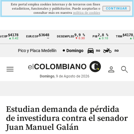
Este portal emplea cookies internas y de terceros con fines
estadísticos, funcionales y publicitarios. Puede aceptarlas o
CONTINUAR
consultar más en nuestra
politica de cookies
$4178
$3648
9,9 %
2,8 %
$4178,2
OP
EUR/COP
DESEMPLEO
PIB
TRM
Cintillo
▲ 0.42
—
▼ 0.30
▲ 0.10
▲ 0.4
de
Pico y Placa Medellín
Domingo
no
no
indicadores
económicos
menu
person
search
Colombia
Domingo
, 9 de Agosto de 2026
Estudian demanda de pérdida
de investidura contra el senador
Juan Manuel Galán