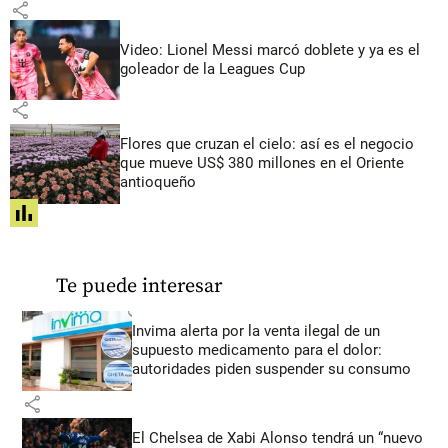
share
Video: Lionel Messi marcó doblete y ya es el
goleador de la Leagues Cup
share
Flores que cruzan el cielo: así es el negocio
que mueve US$ 380 millones en el Oriente
antioqueño
share
Te puede interesar
Invima alerta por la venta ilegal de un
supuesto medicamento para el dolor:
autoridades piden suspender su consumo
share
El Chelsea de Xabi Alonso tendrá un “nuevo