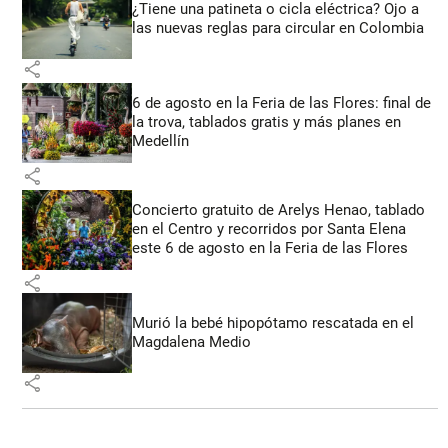
¿Tiene una patineta o cicla eléctrica? Ojo a
las nuevas reglas para circular en Colombia
share
6 de agosto en la Feria de las Flores: final de
la trova, tablados gratis y más planes en
Medellín
share
Concierto gratuito de Arelys Henao, tablado
en el Centro y recorridos por Santa Elena
este 6 de agosto en la Feria de las Flores
share
Murió la bebé hipopótamo rescatada en el
Magdalena Medio
share