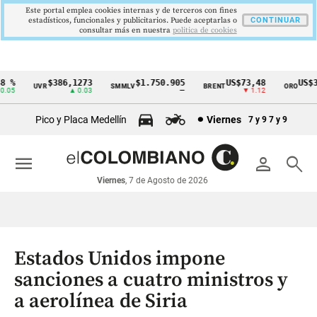
Este portal emplea cookies internas y de terceros con fines
estadísticos, funcionales y publicitarios. Puede aceptarlas o
CONTINUAR
consultar más en nuestra
politica de cookies
 %
$386,1273
$1.750.905
US$73,48
US$33
UVR
SMMLV
BRENT
ORO
Cintillo
05
▲ 0.03
—
▼ 1.12
de
Pico y Placa Medellín
Viernes
7 y 9
7 y 9
indicadores
económicos
menu
person
search
Colombia
Viernes
, 7 de Agosto de 2026
Estados Unidos impone
sanciones a cuatro ministros y
a aerolínea de Siria