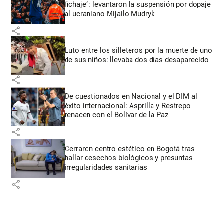
fichaje”: levantaron la suspensión por dopaje
al ucraniano Mijailo Mudryk
share
Luto entre los silleteros por la muerte de uno
de sus niños: llevaba dos días desaparecido
share
De cuestionados en Nacional y el DIM al
éxito internacional: Asprilla y Restrepo
renacen con el Bolívar de la Paz
share
Cerraron centro estético en Bogotá tras
hallar desechos biológicos y presuntas
irregularidades sanitarias
share