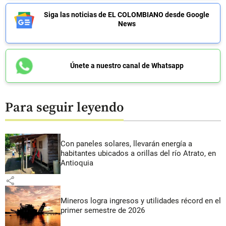
Siga las noticias de EL COLOMBIANO desde Google
News
Únete a nuestro canal de Whatsapp
Para seguir leyendo
Con paneles solares, llevarán energía a
habitantes ubicados a orillas del río Atrato, en
Antioquia
share
Mineros logra ingresos y utilidades récord en el
primer semestre de 2026