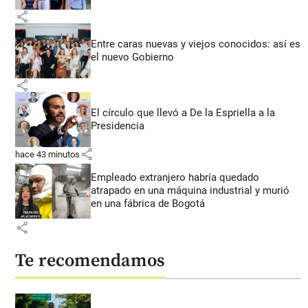
share
Entre caras nuevas y viejos conocidos: así es
el nuevo Gobierno
share
El círculo que llevó a De la Espriella a la
Presidencia
share
hace 43 minutos
Empleado extranjero habría quedado
atrapado en una máquina industrial y murió
en una fábrica de Bogotá
share
Te recomendamos