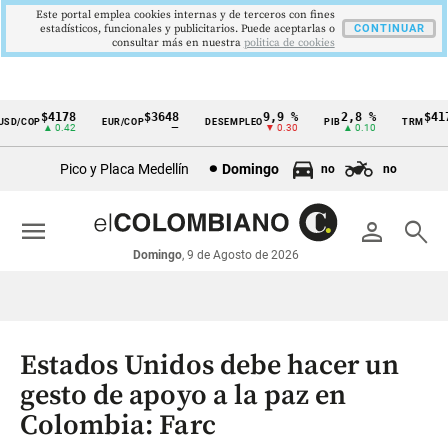
Este portal emplea cookies internas y de terceros con fines
estadísticos, funcionales y publicitarios. Puede aceptarlas o
CONTINUAR
consultar más en nuestra
politica de cookies
$4178
$3648
9,9 %
2,8 %
$4178
D/COP
EUR/COP
DESEMPLEO
PIB
TRM
Cintillo
▲ 0.42
—
▼ 0.30
▲ 0.10
▲ 
de
Pico y Placa Medellín
Domingo
no
no
indicadores
económicos
menu
person
search
Colombia
Domingo
, 9 de Agosto de 2026
Estados Unidos debe hacer un
gesto de apoyo a la paz en
Colombia: Farc