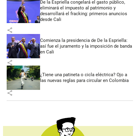
De la Espriella congelará el gasto público,
eliminará el impuesto al patrimonio y
desarrollará el fracking: primeros anuncios
desde Cali
share
Comienza la presidencia de De la Espriella:
así fue el juramento y la imposición de banda
en Cali
share
¿Tiene una patineta o cicla eléctrica? Ojo a
las nuevas reglas para circular en Colombia
share