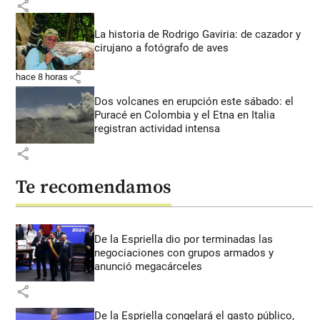
share
La historia de Rodrigo Gaviria: de cazador y
cirujano a fotógrafo de aves
share
hace 8 horas
Dos volcanes en erupción este sábado: el
Puracé en Colombia y el Etna en Italia
registran actividad intensa
share
Te recomendamos
De la Espriella dio por terminadas las
negociaciones con grupos armados y
anunció megacárceles
share
De la Espriella congelará el gasto público,