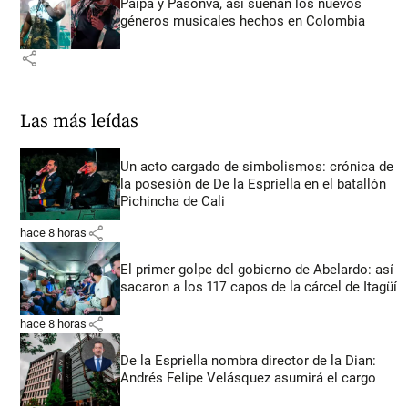
Paipa y Pasonva, así suenan los nuevos
géneros musicales hechos en Colombia
share
Las más leídas
Un acto cargado de simbolismos: crónica de
la posesión de De la Espriella en el batallón
Pichincha de Cali
share
hace 8 horas
El primer golpe del gobierno de Abelardo: así
sacaron a los 117 capos de la cárcel de Itagüí
share
hace 8 horas
De la Espriella nombra director de la Dian:
Andrés Felipe Velásquez asumirá el cargo