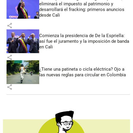
eliminará el impuesto al patrimonio y
desarrollará el fracking: primeros anuncios
desde Cali
share
Comienza la presidencia de De la Espriella:
así fue el juramento y la imposición de banda
en Cali
share
¿Tiene una patineta o cicla eléctrica? Ojo a
las nuevas reglas para circular en Colombia
share