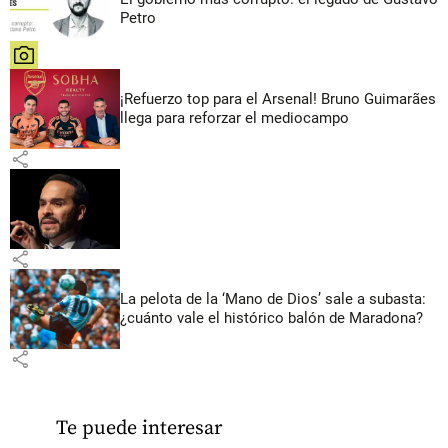
Petro
share
¡Refuerzo top para el Arsenal! Bruno Guimarães
llega para reforzar el mediocampo
share
share
La pelota de la ‘Mano de Dios’ sale a subasta:
¿cuánto vale el histórico balón de Maradona?
share
Te puede interesar