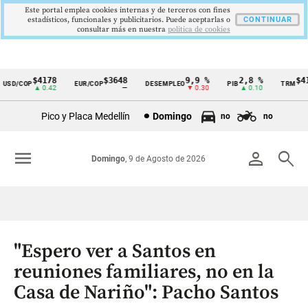
Este portal emplea cookies internas y de terceros con fines
estadísticos, funcionales y publicitarios. Puede aceptarlas o
CONTINUAR
consultar más en nuestra
politica de cookies
$4178
$3648
9,9 %
2,8 %
$417
SD/COP
EUR/COP
DESEMPLEO
PIB
TRM
Cintillo
▲ 0.42
—
▼ 0.30
▲ 0.10
▲
de
Pico y Placa Medellín
Domingo
no
no
indicadores
económicos
menu
person
search
Domingo
, 9 de Agosto de 2026
Colombia
"Espero ver a Santos en
reuniones familiares, no en la
Casa de Nariño": Pacho Santos