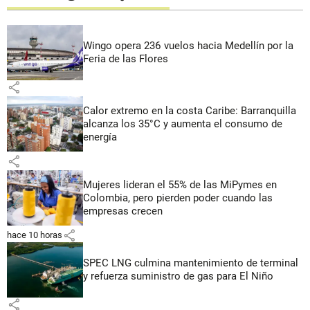
Wingo opera 236 vuelos hacia Medellín por la
Feria de las Flores
share
Calor extremo en la costa Caribe: Barranquilla
alcanza los 35°C y aumenta el consumo de
energía
share
Mujeres lideran el 55% de las MiPymes en
Colombia, pero pierden poder cuando las
empresas crecen
share
hace 10 horas
SPEC LNG culmina mantenimiento de terminal
y refuerza suministro de gas para El Niño
share