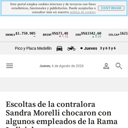
Este portal emplea cookies internas y de terceros con fines
estadísticos, funcionales y publicitarios. Puede aceptarlas o
CONTINUAR
consultar más en nuestra
politica de cookies
$1.750.905
US$73,48
US$3342,60
1621,3
SMMLV
BRENT
ORO
COLCAP
Cintillo
—
▼ 1.12
▲ 8.20
de
Pico y Placa Medellín
Jueves
3 y 6
3 y 6
indicadores
económicos
menu
person
search
Jueves
, 6 de Agosto de 2026
Colombia
Escoltas de la contralora
Sandra Morelli chocaron con
algunos empleados de la Rama