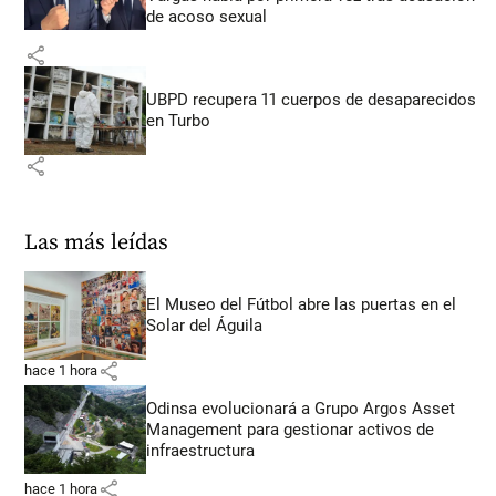
de acoso sexual
share
UBPD recupera 11 cuerpos de desaparecidos
en Turbo
share
Las más leídas
El Museo del Fútbol abre las puertas en el
Solar del Águila
share
hace 1 hora
Odinsa evolucionará a Grupo Argos Asset
Management para gestionar activos de
infraestructura
share
hace 1 hora