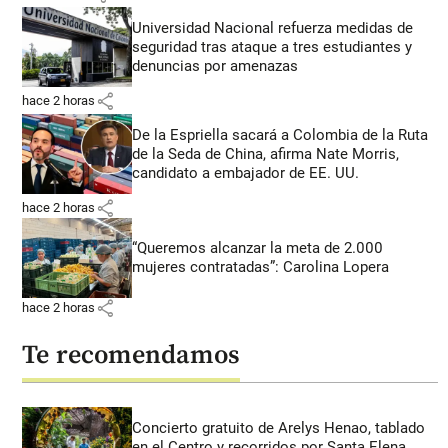
Universidad Nacional refuerza medidas de
seguridad tras ataque a tres estudiantes y
denuncias por amenazas
share
hace 2 horas
De la Espriella sacará a Colombia de la Ruta
de la Seda de China, afirma Nate Morris,
candidato a embajador de EE. UU.
share
hace 2 horas
“Queremos alcanzar la meta de 2.000
mujeres contratadas”: Carolina Lopera
share
hace 2 horas
Te recomendamos
Concierto gratuito de Arelys Henao, tablado
en el Centro y recorridos por Santa Elena