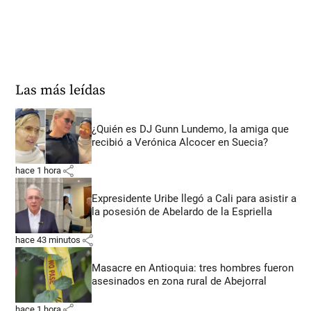
Las más leídas
¿Quién es DJ Gunn Lundemo, la amiga que
recibió a Verónica Alcocer en Suecia?
share
hace 1 hora
Expresidente Uribe llegó a Cali para asistir a
la posesión de Abelardo de la Espriella
share
hace 43 minutos
Masacre en Antioquia: tres hombres fueron
asesinados en zona rural de Abejorral
share
hace 1 hora