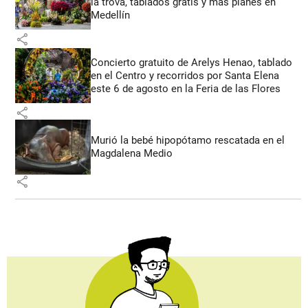
la trova, tablados gratis y más planes en
Medellín
share
Concierto gratuito de Arelys Henao, tablado
en el Centro y recorridos por Santa Elena
este 6 de agosto en la Feria de las Flores
share
Murió la bebé hipopótamo rescatada en el
Magdalena Medio
share