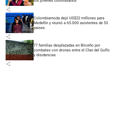
los jóvenes colombianos
share
Colombiamoda dejó US$22 millones para
Medellín y reunió a 65.000 asistentes de 53
países
share
77 familias desplazadas en Briceño por
combates con drones entre el Clan del Golfo
y disidencias
share