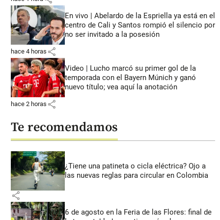
En vivo | Abelardo de la Espriella ya está en el
centro de Cali y Santos rompió el silencio por
no ser invitado a la posesión
share
hace 4 horas
Video | Lucho marcó su primer gol de la
temporada con el Bayern Múnich y ganó
nuevo título; vea aquí la anotación
share
hace 2 horas
Te recomendamos
¿Tiene una patineta o cicla eléctrica? Ojo a
las nuevas reglas para circular en Colombia
share
6 de agosto en la Feria de las Flores: final de