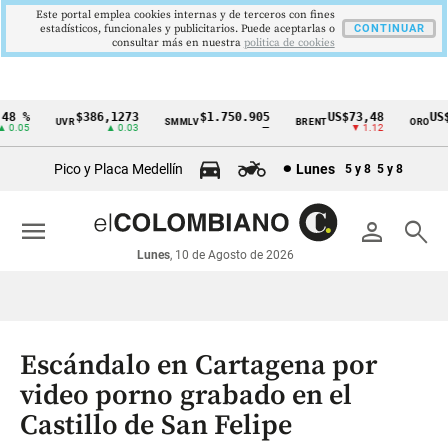
Este portal emplea cookies internas y de terceros con fines
estadísticos, funcionales y publicitarios. Puede aceptarlas o
CONTINUAR
consultar más en nuestra
politica de cookies
8 %
$386,1273
$1.750.905
US$73,48
US$3
UVR
SMMLV
BRENT
ORO
Cintillo
.05
▲ 0.03
—
▼ 1.12
de
Pico y Placa Medellín
Lunes
5 y 8
5 y 8
indicadores
económicos
menu
person
search
Colombia
Lunes
, 10 de Agosto de 2026
Escándalo en Cartagena por
video porno grabado en el
Castillo de San Felipe