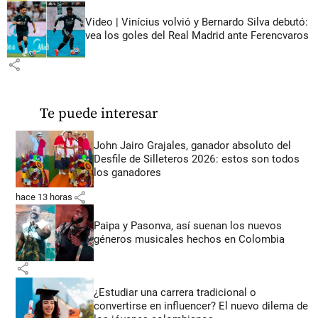
Video | Vinícius volvió y Bernardo Silva debutó:
vea los goles del Real Madrid ante Ferencvaros
share
Te puede interesar
John Jairo Grajales, ganador absoluto del
Desfile de Silleteros 2026: estos son todos
los ganadores
share
hace 13 horas
Paipa y Pasonva, así suenan los nuevos
géneros musicales hechos en Colombia
share
¿Estudiar una carrera tradicional o
convertirse en influencer? El nuevo dilema de