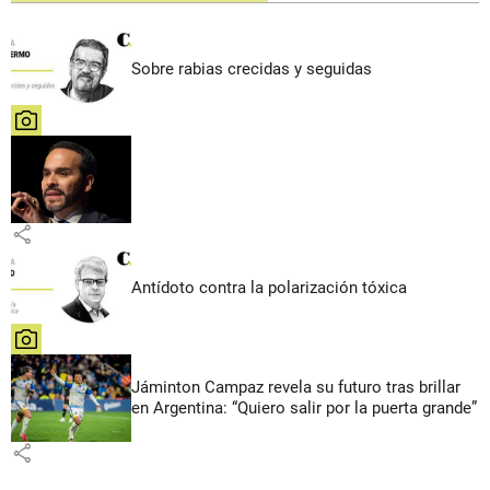
Sobre rabias crecidas y seguidas
share
share
Antídoto contra la polarización tóxica
share
Jáminton Campaz revela su futuro tras brillar
en Argentina: “Quiero salir por la puerta grande”
share