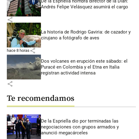
De la Espriella nombra director de la Dian:
Andrés Felipe Velásquez asumirá el cargo
share
La historia de Rodrigo Gaviria: de cazador y
cirujano a fotógrafo de aves
share
hace 8 horas
Dos volcanes en erupción este sábado: el
Puracé en Colombia y el Etna en Italia
registran actividad intensa
share
Te recomendamos
De la Espriella dio por terminadas las
negociaciones con grupos armados y
anunció megacárceles