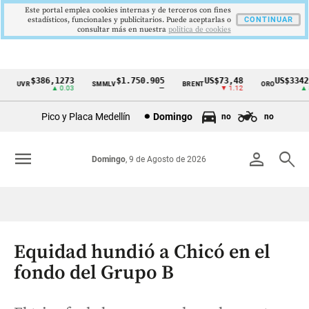
Este portal emplea cookies internas y de terceros con fines
estadísticos, funcionales y publicitarios. Puede aceptarlas o
CONTINUAR
consultar más en nuestra
politica de cookies
$386,1273
$1.750.905
US$73,48
US$3342,6
UVR
SMMLV
BRENT
ORO
Cintillo
▲ 0.03
—
▼ 1.12
▲ 8.2
de
Pico y Placa Medellín
Domingo
no
no
indicadores
económicos
menu
person
search
Domingo
, 9 de Agosto de 2026
Colombia
Equidad hundió a Chicó en el
fondo del Grupo B