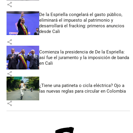
share
De la Espriella congelará el gasto público,
eliminará el impuesto al patrimonio y
desarrollará el fracking: primeros anuncios
desde Cali
share
Comienza la presidencia de De la Espriella:
así fue el juramento y la imposición de banda
en Cali
share
¿Tiene una patineta o cicla eléctrica? Ojo a
las nuevas reglas para circular en Colombia
share