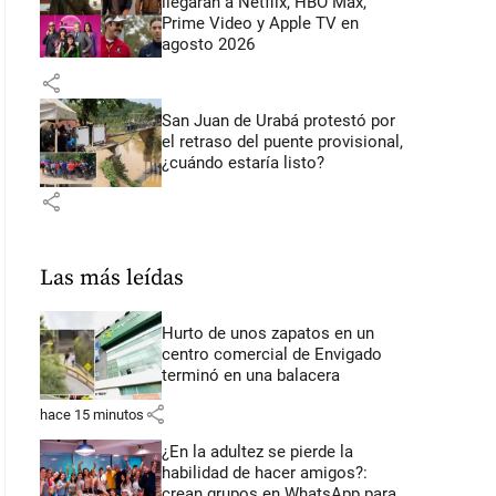
llegarán a Netflix, HBO Max,
Prime Video y Apple TV en
agosto 2026
share
San Juan de Urabá protestó por
el retraso del puente provisional,
¿cuándo estaría listo?
share
Las más leídas
Hurto de unos zapatos en un
centro comercial de Envigado
terminó en una balacera
share
hace 15 minutos
¿En la adultez se pierde la
habilidad de hacer amigos?:
crean grupos en WhatsApp para