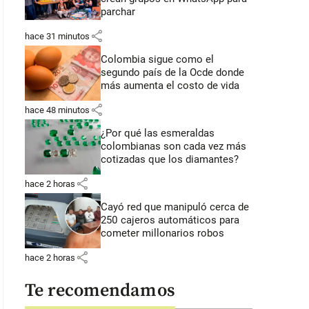
parchar
share
hace 31 minutos
Colombia sigue como el
segundo país de la Ocde donde
más aumenta el costo de vida
share
hace 48 minutos
¿Por qué las esmeraldas
colombianas son cada vez más
cotizadas que los diamantes?
share
hace 2 horas
Cayó red que manipuló cerca de
250 cajeros automáticos para
cometer millonarios robos
share
hace 2 horas
Te recomendamos