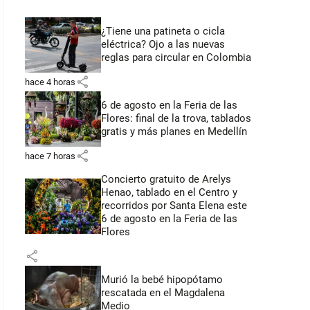
¿Tiene una patineta o cicla
eléctrica? Ojo a las nuevas
reglas para circular en Colombia
share
hace 4 horas
6 de agosto en la Feria de las
Flores: final de la trova, tablados
gratis y más planes en Medellín
share
hace 7 horas
Concierto gratuito de Arelys
Henao, tablado en el Centro y
recorridos por Santa Elena este
6 de agosto en la Feria de las
Flores
share
Murió la bebé hipopótamo
rescatada en el Magdalena
Medio