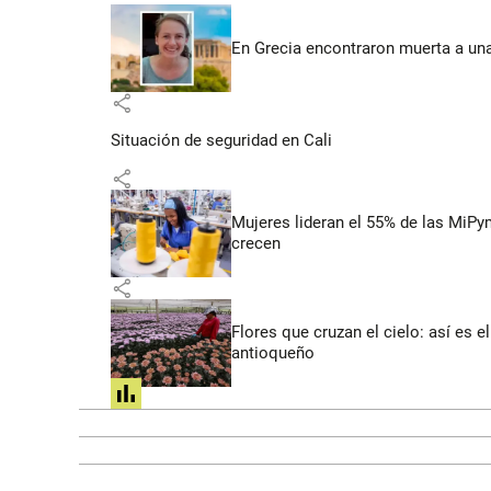
En Grecia encontraron muerta a un
share
Situación de seguridad en Cali
share
Mujeres lideran el 55% de las MiP
crecen
share
Flores que cruzan el cielo: así es
antioqueño
share