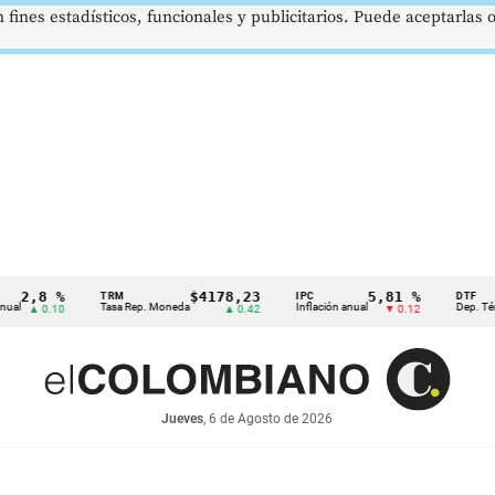
 fines estadísticos, funcionales y publicitarios. Puede aceptarlas
8 %
$4178,23
5,81 %
TRM
IPC
DTF
Tasa Rep. Moneda
Inflación anual
Dep. Término Fij
0.10
▲ 0.42
▼ 0.12
Jueves
, 6 de Agosto de 2026