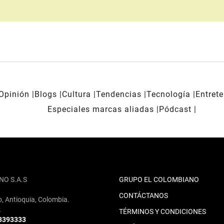
Opinión
Blogs
Cultura
Tendencias
Tecnología
Entret
Especiales marcas aliadas
Pódcast
NO S.A.S
GRUPO EL COLOMBIANO
CONTÁCTANOS
o, Antioquia, Colombia.
2
TÉRMINOS Y CONDICIONES
 3393333