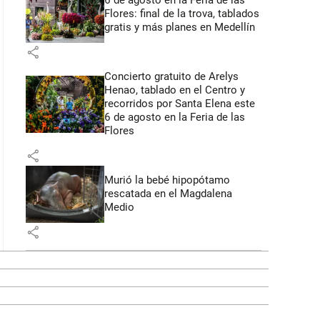
6 de agosto en la Feria de las
Flores: final de la trova, tablados
gratis y más planes en Medellín
share
Concierto gratuito de Arelys
Henao, tablado en el Centro y
recorridos por Santa Elena este
6 de agosto en la Feria de las
Flores
share
Murió la bebé hipopótamo
rescatada en el Magdalena
Medio
share