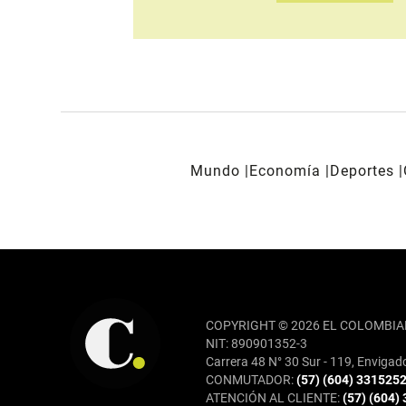
Mundo
Economía
Deportes
REDES SOCIALES
COPYRIGHT © 2026 EL COLOMBIA
NIT: 890901352-3
Carrera 48 N° 30 Sur - 119, Envigad
CONMUTADOR:
(57) (604) 331525
ATENCIÓN AL CLIENTE:
(57) (604)