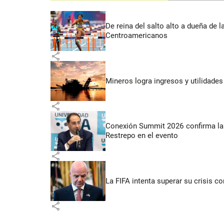
De reina del salto alto a dueña de l
Centroamericanos
share
Mineros logra ingresos y utilidade
share
Conexión Summit 2026 confirma la 
Restrepo en el evento
share
La FIFA intenta superar su crisis co
share