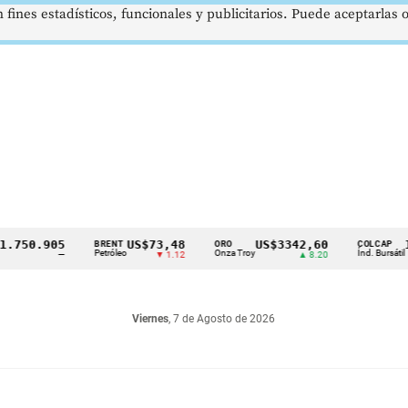
 fines estadísticos, funcionales y publicitarios. Puede aceptarlas
50.905
US$73,48
US$3342,60
1621
BRENT
ORO
COLCAP
Petróleo
Onza Troy
Índ. Bursátil
—
▼ 1.12
▲ 8.20
Viernes
, 7 de Agosto de 2026