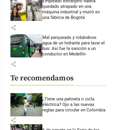
Empleado extranjero habría
quedado atrapado en una
máquina industrial y murió en
una fábrica de Bogotá
share
Mal parqueado y robándose
agua de un hidrante para lavar el
bus: Así fue la sanción a un
conductor en Medellín
share
Te recomendamos
¿Tiene una patineta o cicla
eléctrica? Ojo a las nuevas
reglas para circular en Colombia
share