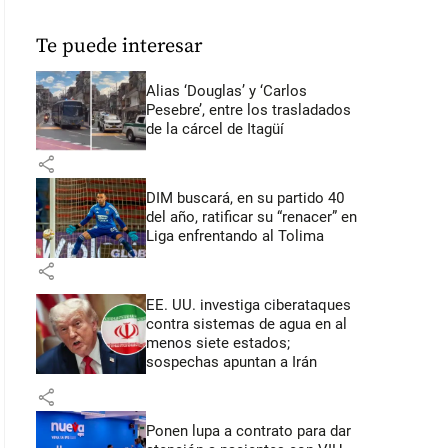
Te puede interesar
Alias ‘Douglas’ y ‘Carlos
Pesebre’, entre los trasladados
de la cárcel de Itagüí
share
DIM buscará, en su partido 40
del año, ratificar su “renacer” en
Liga enfrentando al Tolima
share
EE. UU. investiga ciberataques
contra sistemas de agua en al
menos siete estados;
sospechas apuntan a Irán
share
Ponen lupa a contrato para dar