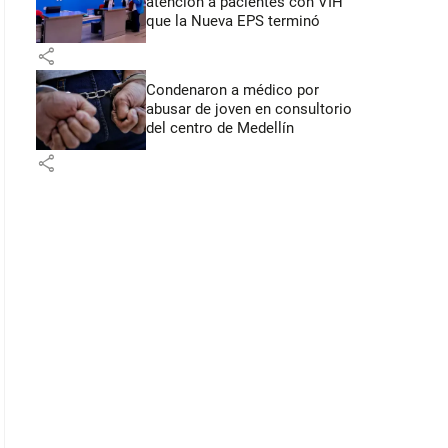
atención a pacientes con VIH
que la Nueva EPS terminó
share
Condenaron a médico por
abusar de joven en consultorio
del centro de Medellín
share