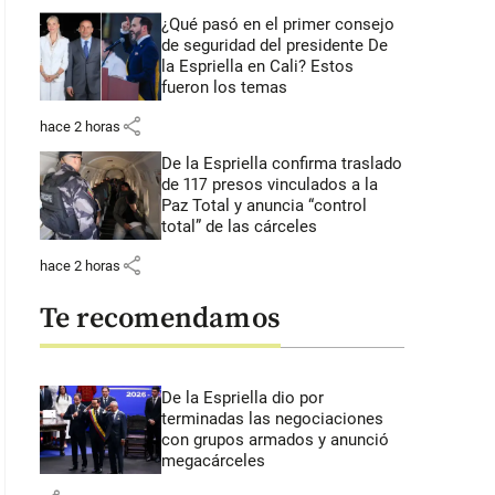
¿Qué pasó en el primer consejo
de seguridad del presidente De
la Espriella en Cali? Estos
fueron los temas
share
hace 2 horas
De la Espriella confirma traslado
de 117 presos vinculados a la
Paz Total y anuncia “control
total” de las cárceles
share
hace 2 horas
Te recomendamos
De la Espriella dio por
terminadas las negociaciones
con grupos armados y anunció
megacárceles