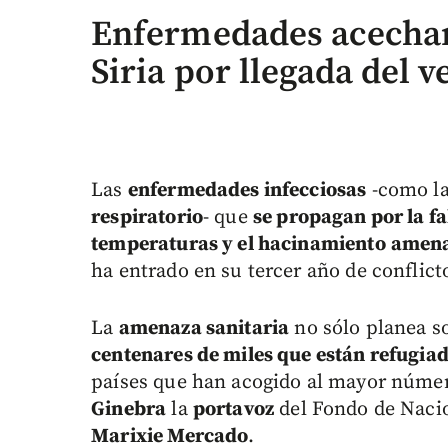
Enfermedades acechan
Siria por llegada del 
Las
enfermedades infecciosas
-como l
respiratorio
- que
se propagan por la fal
temperaturas y el hacinamiento
amenaz
ha entrado en su tercer año de conflic
La
amenaza sanitaria
no sólo planea so
centenares de miles que están refugiad
países que han acogido al mayor número
Ginebra
la
portavoz
del Fondo de Nacio
Marixie Mercado
.