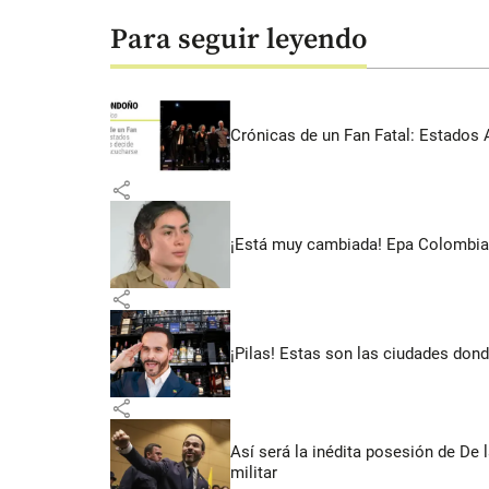
Para seguir leyendo
Crónicas de un Fan Fatal: Estados 
share
¡Está muy cambiada! Epa Colombia 
share
¡Pilas! Estas son las ciudades dond
share
Así será la inédita posesión de De 
militar