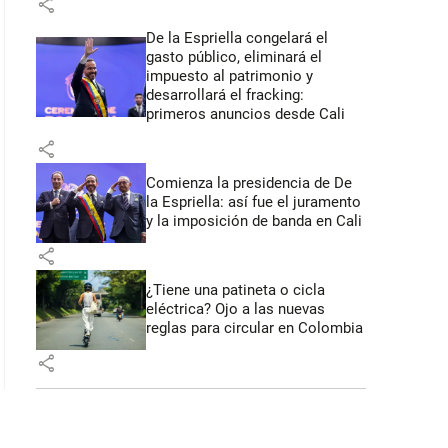
share
De la Espriella congelará el
gasto público, eliminará el
impuesto al patrimonio y
desarrollará el fracking:
primeros anuncios desde Cali
share
Comienza la presidencia de De
la Espriella: así fue el juramento
y la imposición de banda en Cali
share
¿Tiene una patineta o cicla
eléctrica? Ojo a las nuevas
reglas para circular en Colombia
share