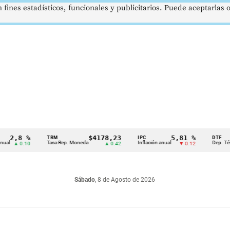
 fines estadísticos, funcionales y publicitarios. Puede aceptarlas
,8 %
$4178,23
5,81 %
TRM
IPC
DTF
Tasa Rep. Moneda
Inflación anual
Dep. Término F
▲ 0.10
▲ 0.42
▼ 0.12
Sábado
, 8 de Agosto de 2026