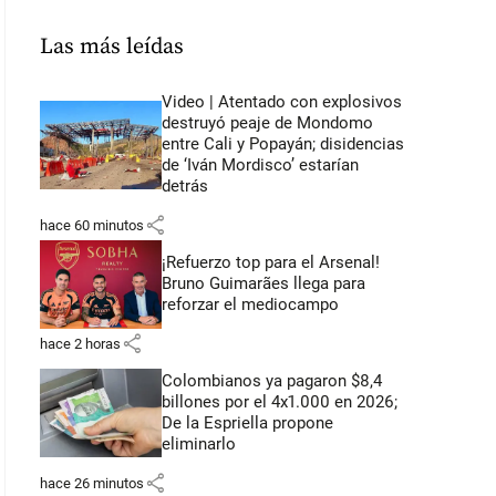
Las más leídas
Video | Atentado con explosivos
destruyó peaje de Mondomo
entre Cali y Popayán; disidencias
de ‘Iván Mordisco’ estarían
detrás
share
hace 60 minutos
¡Refuerzo top para el Arsenal!
Bruno Guimarães llega para
reforzar el mediocampo
share
hace 2 horas
Colombianos ya pagaron $8,4
billones por el 4x1.000 en 2026;
De la Espriella propone
eliminarlo
share
hace 26 minutos