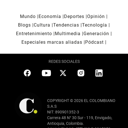
Mundo
Economía
Deportes
Opinión
Blogs
Cultura
Tendencias
Tecnología
Entretenimiento
Multimedia
Generación
Especiales marcas aliadas
Pódcast
REDES SOCIALES
COPYRIGHT © 2026 EL COLOMBIANO
S.A.S
NIT: 890901352-3
Carrera 48 N° 30 Sur - 119, Envigado,
Antioquia, Colombia.