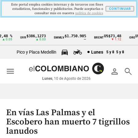
Este portal emplea cookies internas y de terceros con fines
estadísticos, funcionales y publicitarios. Puede aceptarlas o
CONTINUAR
consultar más en nuestra
politica de cookies
48 %
$386,1273
$1.750.905
US$73,48
US$
UVR
SMMLV
BRENT
ORO
Cintillo
 0.05
▲ 0.03
—
▼ 1.12
de
Pico y Placa Medellín
Lunes
5 y 8
5 y 8
indicadores
económicos
menu
person
search
Colombia
Lunes
, 10 de Agosto de 2026
En vías Las Palmas y el
Escobero han muerto 7 tigrillos
lanudos