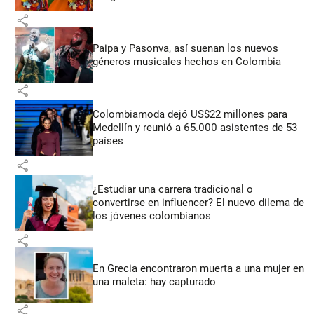
share
Paipa y Pasonva, así suenan los nuevos
géneros musicales hechos en Colombia
share
Colombiamoda dejó US$22 millones para
Medellín y reunió a 65.000 asistentes de 53
países
share
¿Estudiar una carrera tradicional o
convertirse en influencer? El nuevo dilema de
los jóvenes colombianos
share
En Grecia encontraron muerta a una mujer en
una maleta: hay capturado
share