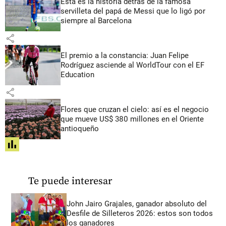
Esta es la historia detrás de la famosa
servilleta del papá de Messi que lo ligó por
siempre al Barcelona
share
El premio a la constancia: Juan Felipe
Rodríguez asciende al WorldTour con el EF
Education
share
Flores que cruzan el cielo: así es el negocio
que mueve US$ 380 millones en el Oriente
antioqueño
share
Te puede interesar
John Jairo Grajales, ganador absoluto del
Desfile de Silleteros 2026: estos son todos
los ganadores