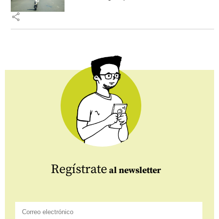
share
Regístrate
al newsletter