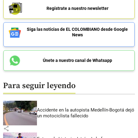
Regístrate a nuestro newsletter
Siga las noticias de EL COLOMBIANO desde Google
News
Únete a nuestro canal de Whatsapp
Para seguir leyendo
Accidente en la autopista Medellín-Bogotá dejó
un motociclista fallecido
share