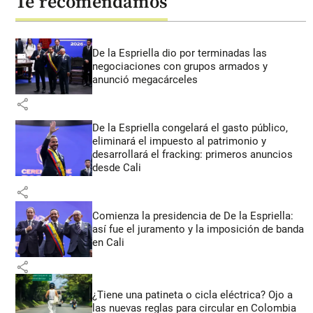
Te recomendamos
De la Espriella dio por terminadas las
negociaciones con grupos armados y
anunció megacárceles
share
De la Espriella congelará el gasto público,
eliminará el impuesto al patrimonio y
desarrollará el fracking: primeros anuncios
desde Cali
share
Comienza la presidencia de De la Espriella:
así fue el juramento y la imposición de banda
en Cali
share
¿Tiene una patineta o cicla eléctrica? Ojo a
las nuevas reglas para circular en Colombia