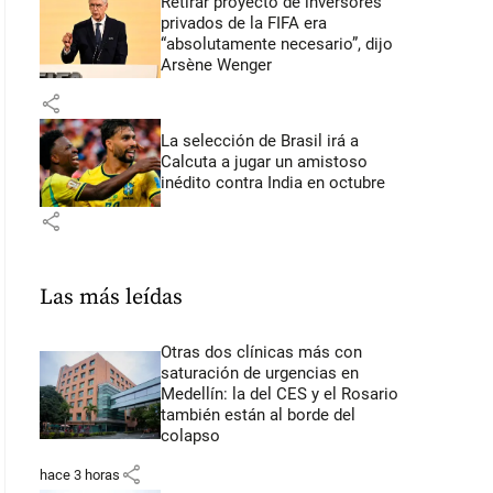
Retirar proyecto de inversores
privados de la FIFA era
“absolutamente necesario”, dijo
Arsène Wenger
share
La selección de Brasil irá a
Calcuta a jugar un amistoso
inédito contra India en octubre
share
Las más leídas
Otras dos clínicas más con
saturación de urgencias en
Medellín: la del CES y el Rosario
también están al borde del
colapso
share
hace 3 horas