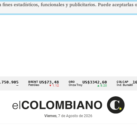
 fines estadísticos, funcionales y publicitarios. Puede aceptarlas
905
US$73,48
US$3342,60
1621,3
BRENT
ORO
COLCAP
Petróleo
Onza Troy
Índ. Bursátil
—
▼ 1.12
▲ 8.20
Viernes
, 7 de Agosto de 2026