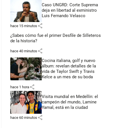
Caso UNGRD: Corte Suprema
deja en libertad al exministro
Luis Fernando Velasco
share
hace 15 minutos
¿Sabes cómo fue el primer Desfile de Silleteros
de la historia?
share
hace 40 minutos
Cocina italiana, golf y nuevo
álbum: revelan detalles de la
vida de Taylor Swift y Travis
Kelce a un mes de su boda
share
hace 1 hora
Visita mundial en Medellín: el
campeón del mundo, Lamine
Yamal, está en la ciudad
share
hace 60 minutos