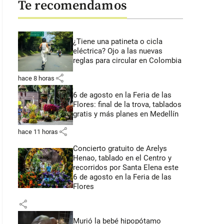
Te recomendamos
¿Tiene una patineta o cicla
eléctrica? Ojo a las nuevas
reglas para circular en Colombia
share
hace 8 horas
6 de agosto en la Feria de las
Flores: final de la trova, tablados
gratis y más planes en Medellín
share
hace 11 horas
Concierto gratuito de Arelys
Henao, tablado en el Centro y
recorridos por Santa Elena este
6 de agosto en la Feria de las
Flores
share
Murió la bebé hipopótamo