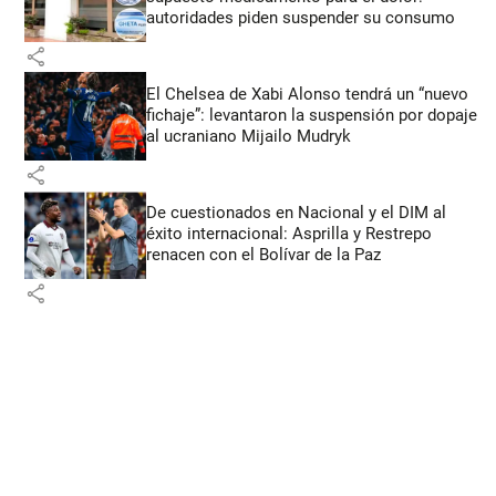
autoridades piden suspender su consumo
share
El Chelsea de Xabi Alonso tendrá un “nuevo
fichaje”: levantaron la suspensión por dopaje
al ucraniano Mijailo Mudryk
share
De cuestionados en Nacional y el DIM al
éxito internacional: Asprilla y Restrepo
renacen con el Bolívar de la Paz
share