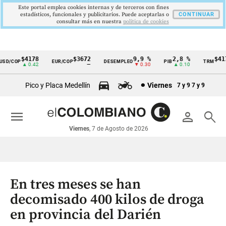
Este portal emplea cookies internas y de terceros con fines
estadísticos, funcionales y publicitarios. Puede aceptarlas o
CONTINUAR
consultar más en nuestra
politica de cookies
$4178
$3672
9,9 %
2,8 %
$4178
D/COP
EUR/COP
DESEMPLEO
PIB
TRM
Cintillo
▲ 0.42
—
▼ 0.30
▲ 0.10
▲ 
de
Pico y Placa Medellín
Viernes
7 y 9
7 y 9
indicadores
económicos
menu
person
search
Colombia
Viernes
, 7 de Agosto de 2026
En tres meses se han
decomisado 400 kilos de droga
en provincia del Darién