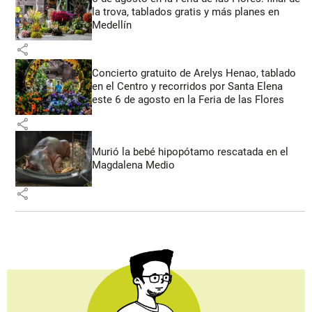
la trova, tablados gratis y más planes en
Medellín
share
Concierto gratuito de Arelys Henao, tablado
en el Centro y recorridos por Santa Elena
este 6 de agosto en la Feria de las Flores
share
Murió la bebé hipopótamo rescatada en el
Magdalena Medio
share