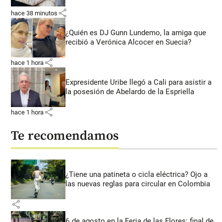
share
hace 38 minutos
¿Quién es DJ Gunn Lundemo, la amiga que
recibió a Verónica Alcocer en Suecia?
share
hace 1 hora
Expresidente Uribe llegó a Cali para asistir a
la posesión de Abelardo de la Espriella
share
hace 1 hora
Te recomendamos
¿Tiene una patineta o cicla eléctrica? Ojo a
las nuevas reglas para circular en Colombia
share
6 de agosto en la Feria de las Flores: final de