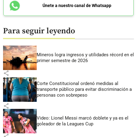
Únete a nuestro canal de Whatsapp
Para seguir leyendo
Mineros logra ingresos y utilidades récord en el
primer semestre de 2026
share
Corte Constitucional ordenó medidas al
transporte público para evitar discriminación a
personas con sobrepeso
share
Video: Lionel Messi marcó doblete y ya es el
goleador de la Leagues Cup
share