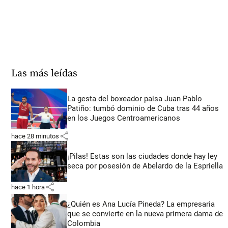
Las más leídas
La gesta del boxeador paisa Juan Pablo
Patiño: tumbó dominio de Cuba tras 44 años
en los Juegos Centroamericanos
share
hace 28 minutos
¡Pilas! Estas son las ciudades donde hay ley
seca por posesión de Abelardo de la Espriella
share
hace 1 hora
¿Quién es Ana Lucía Pineda? La empresaria
que se convierte en la nueva primera dama de
Colombia