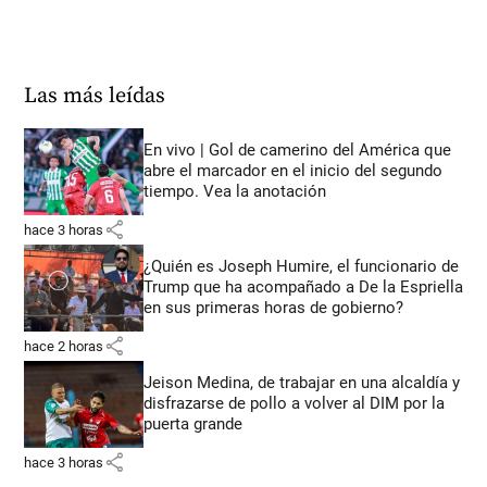
Las más leídas
En vivo | Gol de camerino del América que
abre el marcador en el inicio del segundo
tiempo. Vea la anotación
share
hace 3 horas
¿Quién es Joseph Humire, el funcionario de
Trump que ha acompañado a De la Espriella
en sus primeras horas de gobierno?
share
hace 2 horas
Jeison Medina, de trabajar en una alcaldía y
disfrazarse de pollo a volver al DIM por la
puerta grande
share
hace 3 horas