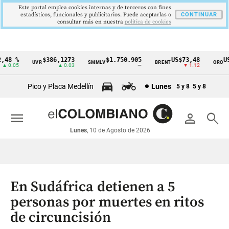
Este portal emplea cookies internas y de terceros con fines
estadísticos, funcionales y publicitarios. Puede aceptarlas o
CONTINUAR
consultar más en nuestra
politica de cookies
48 %
$386,1273
$1.750.905
US$73,48
US$
UVR
SMMLV
BRENT
ORO
Cintillo
0.05
▲ 0.03
—
▼ 1.12
de
Pico y Placa Medellín
Lunes
5 y 8
5 y 8
indicadores
económicos
menu
person
search
Colombia
Lunes
, 10 de Agosto de 2026
En Sudáfrica detienen a 5
personas por muertes en ritos
de circuncisión