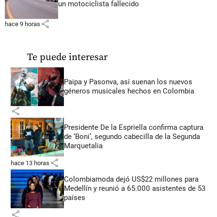
un motociclista fallecido
share
hace 9 horas
Te puede interesar
Paipa y Pasonva, así suenan los nuevos
géneros musicales hechos en Colombia
share
Presidente De la Espriella confirma captura
de ‘Boni’, segundo cabecilla de la Segunda
Marquetalia
share
hace 13 horas
Colombiamoda dejó US$22 millones para
Medellín y reunió a 65.000 asistentes de 53
países
share