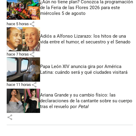
¿Aún no tiene plan? Conozca la programación
de la Feria de las Flores 2026 para este
miércoles 5 de agosto
share
hace 5 horas
Adiós a Alfonso Lizarazo: los hitos de una
vida entre el humor, el secuestro y el Senado
share
hace 7 horas
Papa León XIV anuncia gira por América
Latina: cuándo será y qué ciudades visitará
share
hace 11 horas
Ariana Grande y su cambio físico: las
declaraciones de la cantante sobre su cuerpo
tras el revuelo por
Petal
share