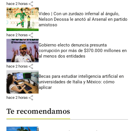
share
hace 2 horas
Video | Con un zurdazo infernal al ángulo,
Nelson Deossa le anotó al Arsenal en partido
amistoso
share
hace 2 horas
Gobierno electo denuncia presunta
corrupción por más de $370.000 millones en
al menos dos entidades
share
hace 2 horas
Becas para estudiar inteligencia artificial en
universidades de Italia y México: cómo
aplicar
share
hace 2 horas
Te recomendamos