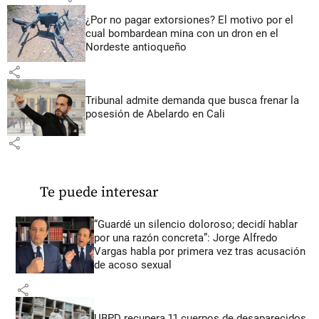
¿Por no pagar extorsiones? El motivo por el
cual bombardean mina con un dron en el
Nordeste antioqueño
share
Tribunal admite demanda que busca frenar la
posesión de Abelardo en Cali
share
Te puede interesar
“Guardé un silencio doloroso; decidí hablar
por una razón concreta”: Jorge Alfredo
Vargas habla por primera vez tras acusación
de acoso sexual
share
UBPD recupera 11 cuerpos de desaparecidos