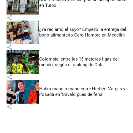
en Turbo
share
¿Ya reclamó el suyo? Empezó la entrega del
bono alimentario Cero Hambre en Medellín
share
Colombia, entre las 15 mejores ligas del
mundo, según el ranking de Opta
share
Habrá mano a mano entre Herbert Vargas y
Posada en ‘Sírvalo pues de feria’
share