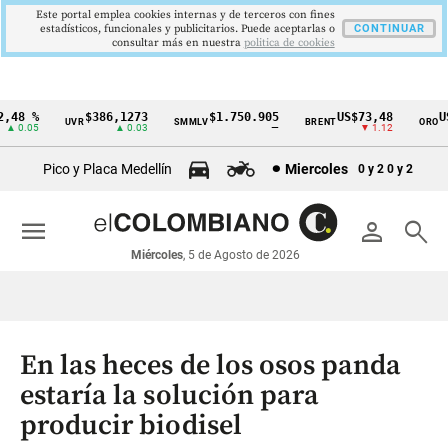
Este portal emplea cookies internas y de terceros con fines
estadísticos, funcionales y publicitarios. Puede aceptarlas o
CONTINUAR
consultar más en nuestra
politica de cookies
48 %
$386,1273
$1.750.905
US$73,48
US$
UVR
SMMLV
BRENT
ORO
Cintillo
 0.05
▲ 0.03
—
▼ 1.12
de
Pico y Placa Medellín
Miercoles
0 y 2
0 y 2
indicadores
económicos
menu
person
search
Colombia
Miércoles
, 5 de Agosto de 2026
En las heces de los osos panda
estaría la solución para
producir biodisel