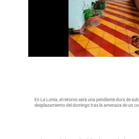
En La Loma, el retorno será una pendiente dura de subi
desplazamiento del domingo tras la amenaza de u