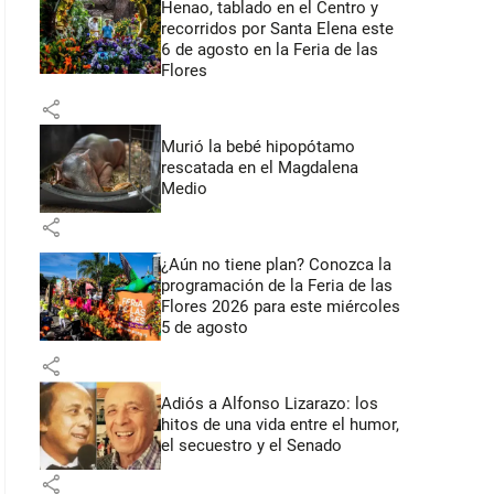
Henao, tablado en el Centro y
recorridos por Santa Elena este
6 de agosto en la Feria de las
Flores
share
Murió la bebé hipopótamo
rescatada en el Magdalena
Medio
share
¿Aún no tiene plan? Conozca la
programación de la Feria de las
Flores 2026 para este miércoles
5 de agosto
share
Adiós a Alfonso Lizarazo: los
hitos de una vida entre el humor,
el secuestro y el Senado
share