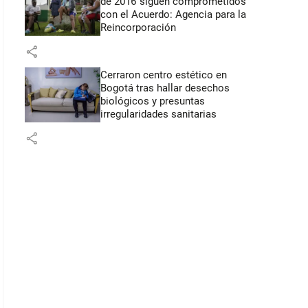
de 2016 siguen comprometidos
con el Acuerdo: Agencia para la
Reincorporación
share
Cerraron centro estético en
Bogotá tras hallar desechos
biológicos y presuntas
irregularidades sanitarias
share