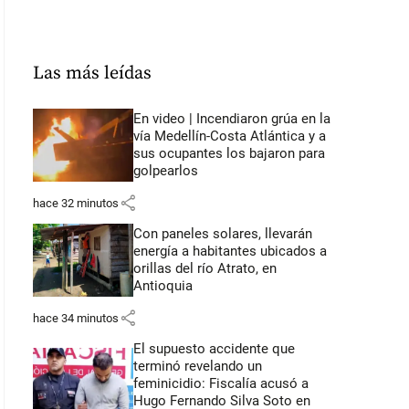
Las más leídas
En video | Incendiaron grúa en la
vía Medellín-Costa Atlántica y a
sus ocupantes los bajaron para
golpearlos
share
hace 32 minutos
Con paneles solares, llevarán
energía a habitantes ubicados a
orillas del río Atrato, en
Antioquia
share
hace 34 minutos
El supuesto accidente que
terminó revelando un
feminicidio: Fiscalía acusó a
Hugo Fernando Silva Soto en