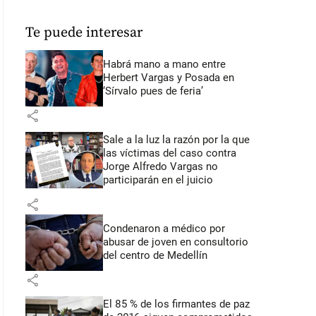
Te puede interesar
Habrá mano a mano entre
Herbert Vargas y Posada en
‘Sírvalo pues de feria’
share
Sale a la luz la razón por la que
las víctimas del caso contra
Jorge Alfredo Vargas no
participarán en el juicio
share
Condenaron a médico por
abusar de joven en consultorio
del centro de Medellín
share
El 85 % de los firmantes de paz