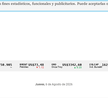
 fines estadísticos, funcionales y publicitarios. Puede aceptarlas
05
US$73,48
US$3342,60
1621,34
BRENT
ORO
COLCAP
Petróleo
Onza Troy
Índ. Bursátil
—
▼ 1.12
▲ 8.20
▲
Jueves
, 6 de Agosto de 2026