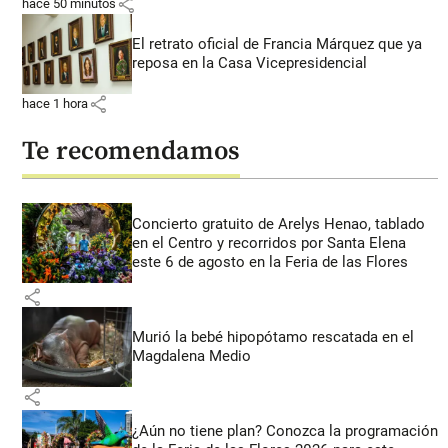
share
hace 50 minutos
El retrato oficial de Francia Márquez que ya
reposa en la Casa Vicepresidencial
share
hace 1 hora
Te recomendamos
Concierto gratuito de Arelys Henao, tablado
en el Centro y recorridos por Santa Elena
este 6 de agosto en la Feria de las Flores
share
Murió la bebé hipopótamo rescatada en el
Magdalena Medio
share
¿Aún no tiene plan? Conozca la programación