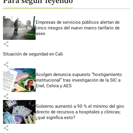
Para seguir leyendo
Empresas de servicios públicos alertan de
cinco riesgos del nuevo marco tarifario de
aseo
share
Situación de seguridad en Cali
share
Acolgen denuncia supuesto “hostigamiento
institucional” tras investigación de la SIC a
Enel, Celsia y AES
share
Gobierno aumentó a 90 % el mínimo del giro
directo de recursos a hospitales y clínicas;
¿qué significa esto?
share