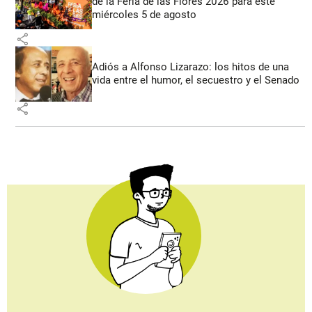
de la Feria de las Flores 2026 para este
miércoles 5 de agosto
share
Adiós a Alfonso Lizarazo: los hitos de una
vida entre el humor, el secuestro y el Senado
share