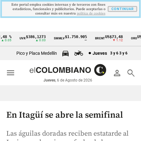
Este portal emplea cookies internas y de terceros con fines
estadísticos, funcionales y publicitarios. Puede aceptarlas o
CONTINUAR
consultar más en nuestra
politica de cookies
48 %
$386,1273
$1.750.905
US$73,48
US$
UVR
SMMLV
BRENT
ORO
Cintillo
0.05
▲ 0.03
—
▼ 1.12
de
Pico y Placa Medellín
Jueves
3 y 6
3 y 6
indicadores
económicos
menu
person
search
Colombia
Jueves
, 6 de Agosto de 2026
En Itagüí se abre la semifinal
Las águilas doradas reciben estatarde al