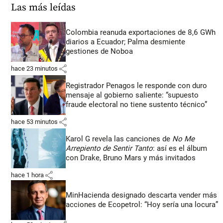
Las más leídas
Colombia reanuda exportaciones de 8,6 GWh
diarios a Ecuador; Palma desmiente
gestiones de Noboa
share
hace 23 minutos
Registrador Penagos le responde con duro
mensaje al gobierno saliente: “supuesto
fraude electoral no tiene sustento técnico”
share
hace 53 minutos
Karol G revela las canciones de
No Me
Arrepiento de Sentir Tanto
: así es el álbum
con Drake, Bruno Mars y más invitados
share
hace 1 hora
MinHacienda designado descarta vender más
acciones de Ecopetrol: “Hoy sería una locura”