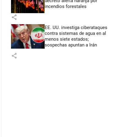
decretó alerta naranja por
incendios forestales
share
EE. UU. investiga ciberataques
contra sistemas de agua en al
menos siete estados;
sospechas apuntan a Irán
share