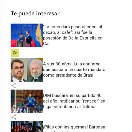
Te puede interesar
“La coca dará paso al coco, al
cacao, al café”: así fue la
posesión de De la Espriella en
Cali
share
A sus 80 años, Lula confirma
que buscará un cuarto mandato
como presidente de Brasil
share
DIM buscará, en su partido 40
del año, ratificar su “renacer” en
Liga enfrentando al Tolima
share
¡Pilas con las quemas! Barbosa