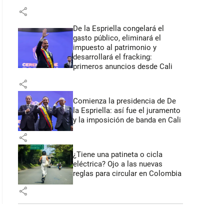
share
De la Espriella congelará el
gasto público, eliminará el
impuesto al patrimonio y
desarrollará el fracking:
primeros anuncios desde Cali
share
Comienza la presidencia de De
la Espriella: así fue el juramento
y la imposición de banda en Cali
share
¿Tiene una patineta o cicla
eléctrica? Ojo a las nuevas
reglas para circular en Colombia
share