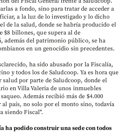
ción del Fiscal General frente a Saludcoop.
varlas a fondo, sino para tratar de acceder a
ciar, a la luz de lo investigado y lo dicho
: el de la salud, donde se habría producido el
e $8 billones, que supera al de
á, además del patrimonio público, se ha
lombianos en un genocidio sin precedentes.
clarecido, ha sido abusado por la Fiscalía,
cino y todos los de Saludcoop. Ya es hora que
r salud por parte de Saludcoop, donde el
ario en Villa Valeria de unos inmuebles
l saqueo. Además recibió más de $4.000
 al país, no solo por el monto sino, todavía
a siendo Fiscal".
ría ha podido construir una sede con todos