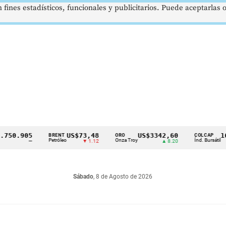
 fines estadísticos, funcionales y publicitarios. Puede aceptarlas
.905
US$73,48
US$3342,60
1621,
BRENT
ORO
COLCAP
Petróleo
Onza Troy
Índ. Bursátil
—
▼ 1.12
▲ 8.20
Sábado
, 8 de Agosto de 2026