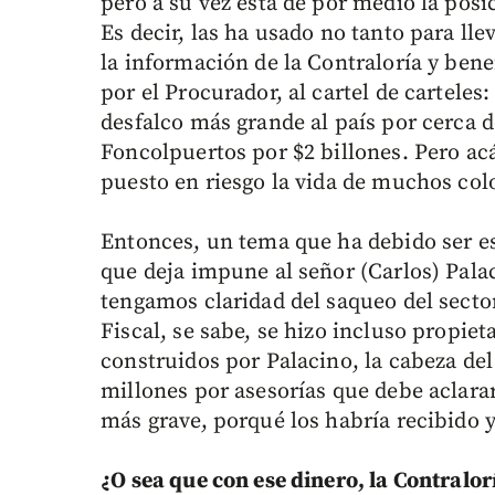
pero a su vez está de por medio la posi
Es decir, las ha usado no tanto para lle
la información de la Contraloría y benefi
por el Procurador, al cartel de carteles
desfalco más grande al país por cerca d
Foncolpuertos por $2 billones. Pero ac
puesto en riesgo la vida de muchos co
Entonces, un tema que ha debido ser es
que deja impune al señor (Carlos) Pala
tengamos claridad del saqueo del secto
Fiscal, se sabe, se hizo incluso propiet
construidos por Palacino, la cabeza de
millones por asesorías que debe aclarar
más grave, porqué los habría recibido y
¿O sea que con ese dinero, la Contralo