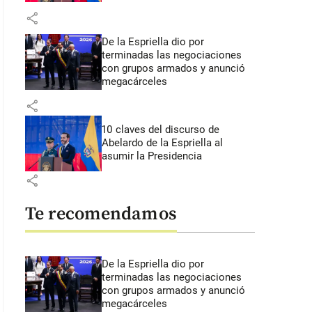
share
De la Espriella dio por
terminadas las negociaciones
con grupos armados y anunció
megacárceles
share
10 claves del discurso de
Abelardo de la Espriella al
asumir la Presidencia
share
Te recomendamos
De la Espriella dio por
terminadas las negociaciones
con grupos armados y anunció
megacárceles