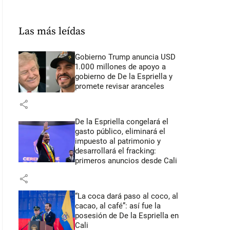
Las más leídas
Gobierno Trump anuncia USD
1.000 millones de apoyo a
gobierno de De la Espriella y
promete revisar aranceles
share
De la Espriella congelará el
gasto público, eliminará el
impuesto al patrimonio y
desarrollará el fracking:
primeros anuncios desde Cali
share
“La coca dará paso al coco, al
cacao, al café”: así fue la
posesión de De la Espriella en
Cali