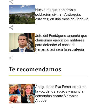
share
Nuevo ataque con dron a
población civil en Antioquia:
esta vez, en una mina de Segovia
share
Jefe del Pentágono anunció que
clausurará ejercicios militares
para defender el canal de
Panamá: así será la estrategia
share
Te recomendamos
Abogada de Eva Ferrer confirma
la voz de los audios y anuncia
demandas contra Verónica
Alcocer