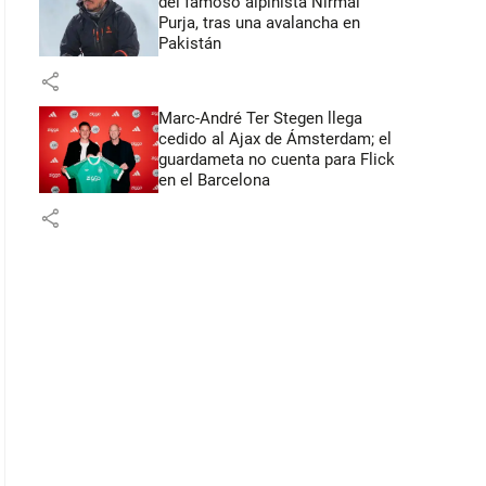
del famoso alpinista Nirmal
Purja, tras una avalancha en
Pakistán
share
Marc-André Ter Stegen llega
cedido al Ajax de Ámsterdam; el
guardameta no cuenta para Flick
en el Barcelona
share