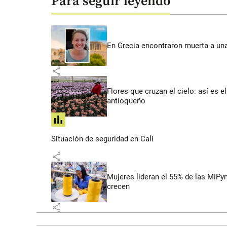
Para seguir leyendo
En Grecia encontraron muerta a un
share
Flores que cruzan el cielo: así es
antioqueño
share
Situación de seguridad en Cali
share
Mujeres lideran el 55% de las MiP
crecen
share