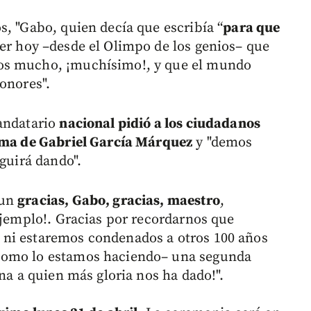
s, "Gabo, quien decía que escribía “
para que
ber hoy –desde el Olimpo de los genios– que
os mucho, ¡muchísimo!, y que el mundo
onores".
mandatario
nacional pidió a los ciudadanos
alma de Gabriel García Márquez
y "demos
eguirá dando".
 un
gracias, Gabo, gracias, maestro
,
ejemplo!. Gracias por recordarnos que
 ni estaremos condenados a otros 100 años
como lo estamos haciendo– una segunda
rna a quien más gloria nos ha dado!".