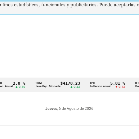
 fines estadísticos, funcionales y publicitarios. Puede aceptarlas
2,8 %
$4178,23
5,81 %
TRM
IPC
DTF
ual
Tasa Rep. Moneda
Inflación anual
Dep. Térm
▲ 0.10
▲ 0.42
▼ 0.12
Jueves
, 6 de Agosto de 2026