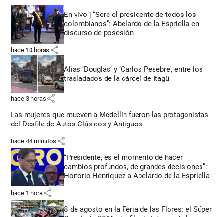
En vivo | “Seré el presidente de todos los
colombianos”: Abelardo de la Espriella en
discurso de posesión
share
hace 10 horas
Alias ‘Douglas’ y ‘Carlos Pesebre’, entre los
trasladados de la cárcel de Itagüí
share
hace 3 horas
Las mujeres que mueven a Medellín fueron las protagonistas
del Desfile de Autos Clásicos y Antiguos
share
hace 44 minutos
“Presidente, es el momento de hacer
cambios profundos, de grandes decisiones”:
Honorio Henríquez a Abelardo de la Espriella
share
hace 1 hora
8 de agosto en la Feria de las Flores: el Súper