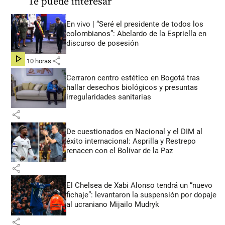
Te puede interesar
En vivo | “Seré el presidente de todos los
colombianos”: Abelardo de la Espriella en
discurso de posesión
share
hace 10 horas
Cerraron centro estético en Bogotá tras
hallar desechos biológicos y presuntas
irregularidades sanitarias
share
De cuestionados en Nacional y el DIM al
éxito internacional: Asprilla y Restrepo
renacen con el Bolívar de la Paz
share
El Chelsea de Xabi Alonso tendrá un “nuevo
fichaje”: levantaron la suspensión por dopaje
al ucraniano Mijailo Mudryk
share