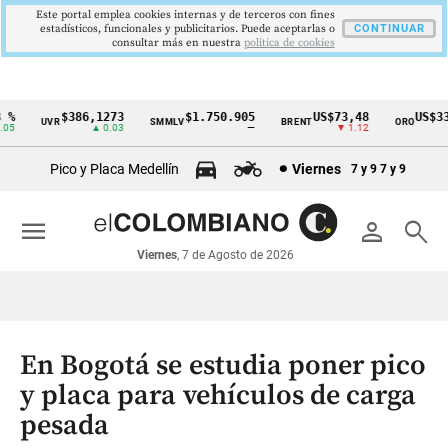
Este portal emplea cookies internas y de terceros con fines
estadísticos, funcionales y publicitarios. Puede aceptarlas o
CONTINUAR
consultar más en nuestra
politica de cookies
%
$386,1273
$1.750.905
US$73,48
US$334
UVR
SMMLV
BRENT
ORO
Cintillo
05
▲ 0.03
—
▼ 1.12
de
Pico y Placa Medellín
Viernes
7 y 9
7 y 9
indicadores
económicos
menu
person
search
Colombia
Viernes
, 7 de Agosto de 2026
En Bogotá se estudia poner pico
y placa para vehículos de carga
pesada