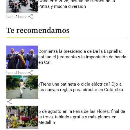
Concierto 2026, desfile de Héroes de la
Patria y mucha diversión
share
hace 2 horas
Te recomendamos
Comienza la presidencia de De la Espriella:
así fue el juramento y la imposición de banda
en Cali
share
hace 4 horas
¿Tiene una patineta o cicla eléctrica? Ojo a
las nuevas reglas para circular en Colombia
share
6 de agosto en la Feria de las Flores: final de
la trova, tablados gratis y más planes en
Medellín