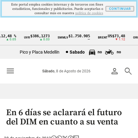
Este portal emplea cookies internas y de terceros con fines
estadísticos, funcionales y publicitarios. Puede aceptarlas o
CONTINUAR
consultar más en nuestra
politica de cookies
2,48 %
$386,1273
$1.750.905
US$73,48
U
UVR
SMMLV
BRENT
ORO
Cintillo
▲ 0.05
▲ 0.03
—
▼ 1.12
de
Pico y Placa Medellín
Sabado
no
no
indicadores
económicos
menu
person
search
Sábado
, 8 de Agosto de 2026
Colombia
En 6 días se aclarará el futuro
del DIM en cuanto a su venta