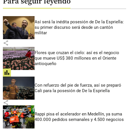
Para seguir leyendo
Así será la inédita posesión de De la Espriella:
su primer discurso será desde un cantón
militar
share
Flores que cruzan el cielo: así es el negocio
que mueve US$ 380 millones en el Oriente
antioqueño
share
Con refuerzo del pie de fuerza, así se preparó
Cali para la posesión de De la Espriella
share
Rappi pisa el acelerador en Medellín, ya suma
400.000 pedidos semanales y 4.500 negocios