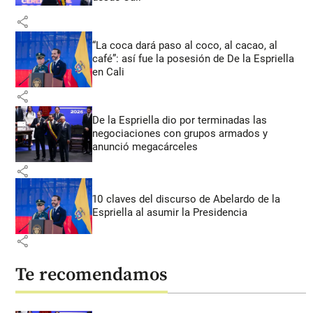
share
“La coca dará paso al coco, al cacao, al
café”: así fue la posesión de De la Espriella
en Cali
share
De la Espriella dio por terminadas las
negociaciones con grupos armados y
anunció megacárceles
share
10 claves del discurso de Abelardo de la
Espriella al asumir la Presidencia
share
Te recomendamos