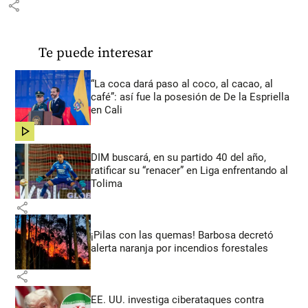
share
Te puede interesar
“La coca dará paso al coco, al cacao, al
café”: así fue la posesión de De la Espriella
en Cali
share
DIM buscará, en su partido 40 del año,
ratificar su “renacer” en Liga enfrentando al
Tolima
share
¡Pilas con las quemas! Barbosa decretó
alerta naranja por incendios forestales
share
EE. UU. investiga ciberataques contra