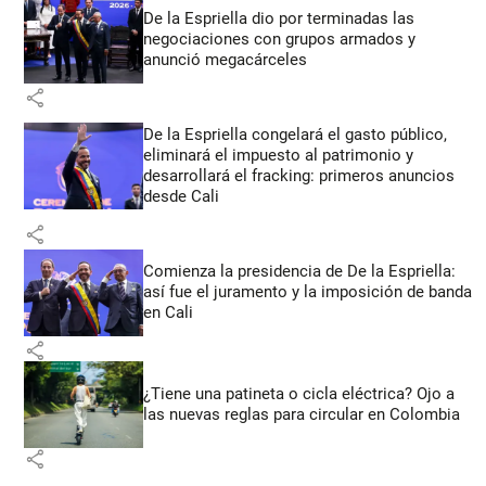
De la Espriella dio por terminadas las
negociaciones con grupos armados y
anunció megacárceles
share
De la Espriella congelará el gasto público,
eliminará el impuesto al patrimonio y
desarrollará el fracking: primeros anuncios
desde Cali
share
Comienza la presidencia de De la Espriella:
así fue el juramento y la imposición de banda
en Cali
share
¿Tiene una patineta o cicla eléctrica? Ojo a
las nuevas reglas para circular en Colombia
share