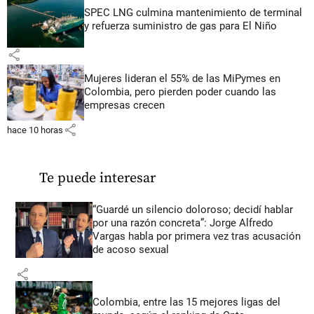
SPEC LNG culmina mantenimiento de terminal
y refuerza suministro de gas para El Niño
share
Mujeres lideran el 55% de las MiPymes en
Colombia, pero pierden poder cuando las
empresas crecen
share
hace 10 horas
Te puede interesar
“Guardé un silencio doloroso; decidí hablar
por una razón concreta”: Jorge Alfredo
Vargas habla por primera vez tras acusación
de acoso sexual
share
Colombia, entre las 15 mejores ligas del