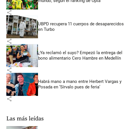
mundo, según el ranking de Opta
share
UBPD recupera 11 cuerpos de desaparecidos
en Turbo
share
¿Ya reclamó el suyo? Empezó la entrega del
bono alimentario Cero Hambre en Medellín
share
Habrá mano a mano entre Herbert Vargas y
Posada en ‘Sírvalo pues de feria’
share
Las más leídas