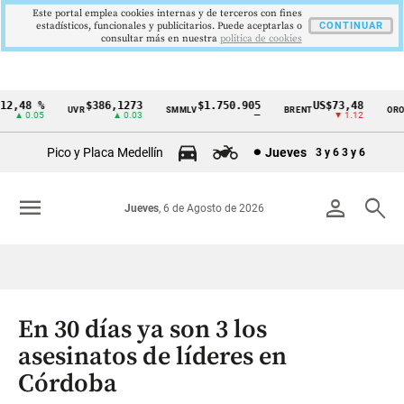
Este portal emplea cookies internas y de terceros con fines
estadísticos, funcionales y publicitarios. Puede aceptarlas o
CONTINUAR
consultar más en nuestra
politica de cookies
2,48 %
$386,1273
$1.750.905
US$73,48
U
UVR
SMMLV
BRENT
ORO
Cintillo
▲ 0.05
▲ 0.03
—
▼ 1.12
de
Pico y Placa Medellín
Jueves
3 y 6
3 y 6
indicadores
económicos
menu
person
search
Jueves
, 6 de Agosto de 2026
Colombia
En 30 días ya son 3 los
asesinatos de líderes en
Córdoba