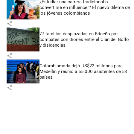
¿Estudiar una carrera tradicional o
convertirse en influencer? El nuevo dilema de
los jóvenes colombianos
share
77 familias desplazadas en Briceño por
combates con drones entre el Clan del Golfo
y disidencias
share
Colombiamoda dejó US$22 millones para
Medellín y reunió a 65.000 asistentes de 53
países
share