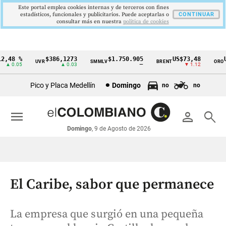
Este portal emplea cookies internas y de terceros con fines
estadísticos, funcionales y publicitarios. Puede aceptarlas o
CONTINUAR
consultar más en nuestra
politica de cookies
,48 %
$386,1273
$1.750.905
US$73,48
US
UVR
SMMLV
BRENT
ORO
Cintillo
▲ 0.05
▲ 0.03
—
▼ 1.12
de
Pico y Placa Medellín
Domingo
no
no
indicadores
económicos
menu
person
search
Colombia
Domingo
, 9 de Agosto de 2026
El Caribe, sabor que permanece
La empresa que surgió en una pequeña