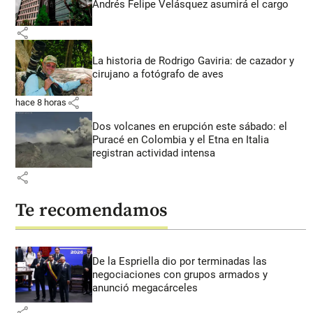
Andrés Felipe Velásquez asumirá el cargo
share
La historia de Rodrigo Gaviria: de cazador y
cirujano a fotógrafo de aves
share
hace 8 horas
Dos volcanes en erupción este sábado: el
Puracé en Colombia y el Etna en Italia
registran actividad intensa
share
Te recomendamos
De la Espriella dio por terminadas las
negociaciones con grupos armados y
anunció megacárceles
share