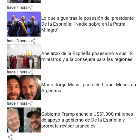
share
hace 1 hora
Lo que sigue tras la posesión del presidente
De la Espriella: “Nadie sobra en la Patria
Milagro”
share
hace 3 horas
Abelardo de la Espriella posesionó a sus 18
ministros y a la consejera para las regiones
share
hace 1 hora
Murió Jorge Messi, padre de Lionel Messi, en
Argentina
share
hace 1 hora
Gobierno Trump anuncia US$1.000 millones
de apoyo a gobierno de De la Espriella y
promete revisar aranceles
share