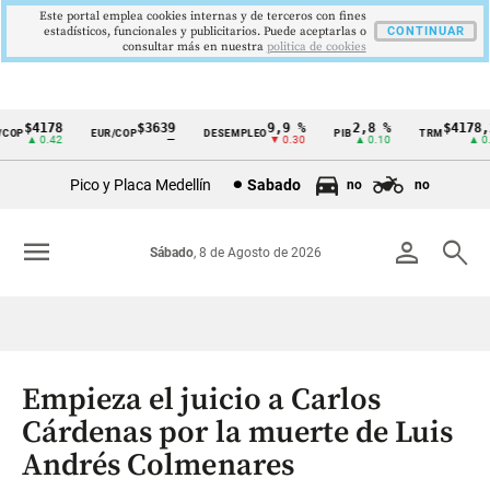
Este portal emplea cookies internas y de terceros con fines
estadísticos, funcionales y publicitarios. Puede aceptarlas o
CONTINUAR
consultar más en nuestra
politica de cookies
$4178
$3639
9,9 %
2,8 %
$4178,23
OP
EUR/COP
DESEMPLEO
PIB
TRM
Cintillo
▲ 0.42
—
▼ 0.30
▲ 0.10
▲ 0.42
de
Pico y Placa Medellín
Sabado
no
no
indicadores
económicos
menu
person
search
Sábado
, 8 de Agosto de 2026
Colombia
Empieza el juicio a Carlos
Cárdenas por la muerte de Luis
Andrés Colmenares