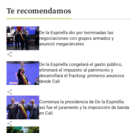
Te recomendamos
De la Espriella dio por terminadas las
negociaciones con grupos armados y
anunció megacárceles
share
De la Espriella congelará el gasto público,
eliminará el impuesto al patrimonio y
desarrollará el fracking: primeros anuncios
desde Cali
share
Comienza la presidencia de De la Espriella:
así fue el juramento y la imposición de banda
en Cali
share