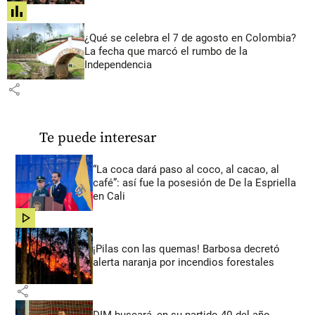
share
¿Qué se celebra el 7 de agosto en Colombia?
La fecha que marcó el rumbo de la
Independencia
share
Te puede interesar
“La coca dará paso al coco, al cacao, al
café”: así fue la posesión de De la Espriella
en Cali
share
¡Pilas con las quemas! Barbosa decretó
alerta naranja por incendios forestales
share
DIM buscará, en su partido 40 del año,