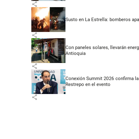
share
Susto en La Estrella: bomberos ap
share
Con paneles solares, llevarán energí
Antioquia
share
Conexión Summit 2026 confirma la 
Restrepo en el evento
share