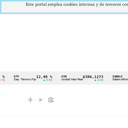
Este portal emplea cookies internas y de terceros con
12,48 %
$386,1273
$1
DTF
UVR
SMMLV
Cintillo
Dep. Término Fijo
Unidad Valor Real
Salario Mínimo
▲ 0.05
▲ 0.03
de
indicadores
graphic_eq
play_arrow
photo_camera
económicos
Colombia