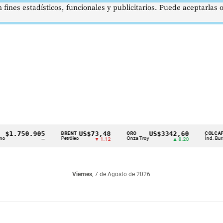
 fines estadísticos, funcionales y publicitarios. Puede aceptarlas
.750.905
US$73,48
US$3342,60
16
BRENT
ORO
COLCAP
Petróleo
Onza Troy
Índ. Bursátil
—
▼ 1.12
▲ 8.20
Viernes
, 7 de Agosto de 2026