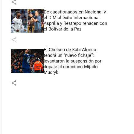
share
De cuestionados en Nacional y
el DIM al éxito internacional:
Asprilla y Restrepo renacen con
el Bolívar de la Paz
share
El Chelsea de Xabi Alonso
tendrá un “nuevo fichaje”:
levantaron la suspensión por
dopaje al ucraniano Mijailo
Mudryk
share