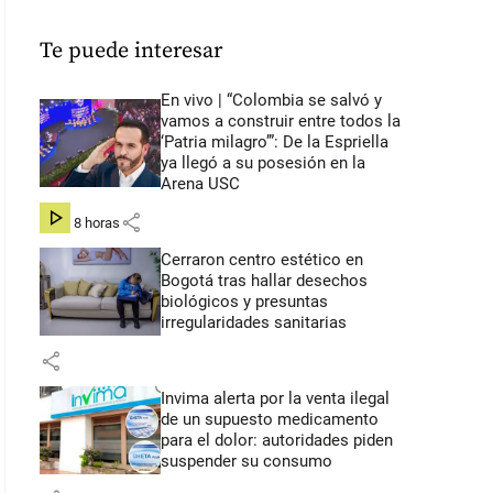
Te puede interesar
En vivo | “Colombia se salvó y
vamos a construir entre todos la
‘Patria milagro’”: De la Espriella
ya llegó a su posesión en la
Arena USC
share
hace 8 horas
Cerraron centro estético en
Bogotá tras hallar desechos
biológicos y presuntas
irregularidades sanitarias
share
Invima alerta por la venta ilegal
de un supuesto medicamento
para el dolor: autoridades piden
suspender su consumo