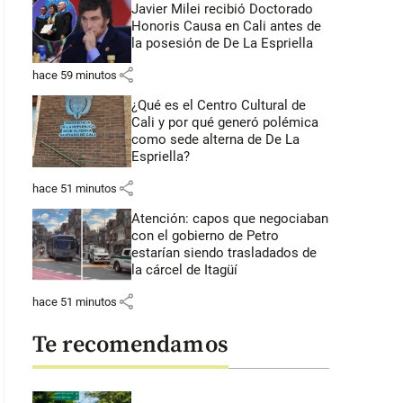
Javier Milei recibió Doctorado
Honoris Causa en Cali antes de
la posesión de De La Espriella
share
hace 59 minutos
¿Qué es el Centro Cultural de
Cali y por qué generó polémica
como sede alterna de De La
Espriella?
share
hace 51 minutos
Atención: capos que negociaban
con el gobierno de Petro
estarían siendo trasladados de
la cárcel de Itagüí
share
hace 51 minutos
Te recomendamos