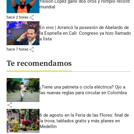
Yeison López ganó dos oros y rompió récord
mundial
share
hace 2 horas
En vivo | Arrancó la posesión de Abelardo de
la Espriella en Cali: Congreso ya hizo llamado
a lista
share
hace 7 horas
Te recomendamos
¿Tiene una patineta o cicla eléctrica? Ojo a
las nuevas reglas para circular en Colombia
share
6 de agosto en la Feria de las Flores: final de
la trova, tablados gratis y más planes en
Medellín