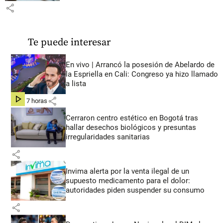
share
Te puede interesar
En vivo | Arrancó la posesión de Abelardo de
la Espriella en Cali: Congreso ya hizo llamado
a lista
share
hace 7 horas
Cerraron centro estético en Bogotá tras
hallar desechos biológicos y presuntas
irregularidades sanitarias
share
Invima alerta por la venta ilegal de un
supuesto medicamento para el dolor:
autoridades piden suspender su consumo
share