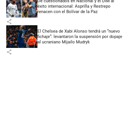
De cuestionados en Nacional y el DIM al
éxito internacional: Asprilla y Restrepo
renacen con el Bolívar de la Paz
share
El Chelsea de Xabi Alonso tendrá un “nuevo
fichaje”: levantaron la suspensión por dopaje
al ucraniano Mijailo Mudryk
share