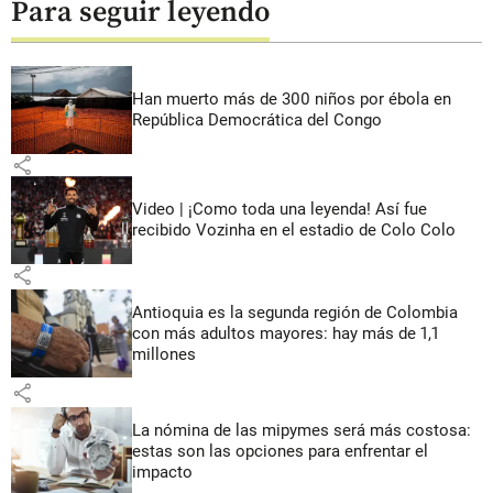
Para seguir leyendo
Han muerto más de 300 niños por ébola en
República Democrática del Congo
share
Video | ¡Como toda una leyenda! Así fue
recibido Vozinha en el estadio de Colo Colo
share
Antioquia es la segunda región de Colombia
con más adultos mayores: hay más de 1,1
millones
share
La nómina de las mipymes será más costosa:
estas son las opciones para enfrentar el
impacto