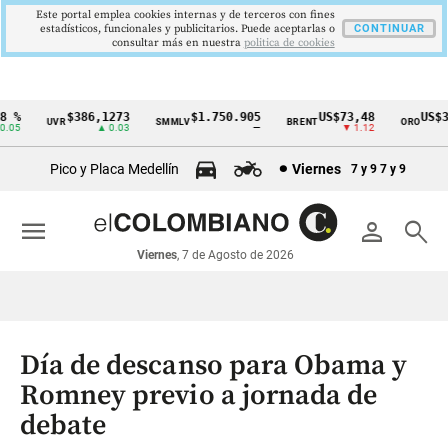
Este portal emplea cookies internas y de terceros con fines
estadísticos, funcionales y publicitarios. Puede aceptarlas o
CONTINUAR
consultar más en nuestra
politica de cookies
%
$386,1273
$1.750.905
US$73,48
US$334
UVR
SMMLV
BRENT
ORO
Cintillo
5
▲ 0.03
—
▼ 1.12
▲
de
Pico y Placa Medellín
Viernes
7 y 9
7 y 9
indicadores
económicos
menu
person
search
Colombia
Viernes
, 7 de Agosto de 2026
Día de descanso para Obama y
Romney previo a jornada de
debate