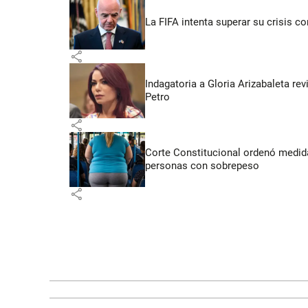
La FIFA intenta superar su crisis co
share
Indagatoria a Gloria Arizabaleta re
Petro
share
Corte Constitucional ordenó medida
personas con sobrepeso
share