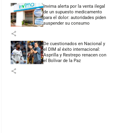
Invima alerta por la venta ilegal
de un supuesto medicamento
para el dolor: autoridades piden
suspender su consumo
share
De cuestionados en Nacional y
el DIM al éxito internacional:
Asprilla y Restrepo renacen con
el Bolívar de la Paz
share