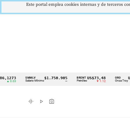
Este portal emplea cookies internas y de terceros con
1273
$1.750.905
US$73,48
US$3
SMMLV
BRENT
ORO
Cintillo
Salario Mínimo
Petróleo
Onza Troy
 0.03
—
▼ 1.12
de
indicadores
graphic_eq
play_arrow
photo_camera
económicos
Colombia