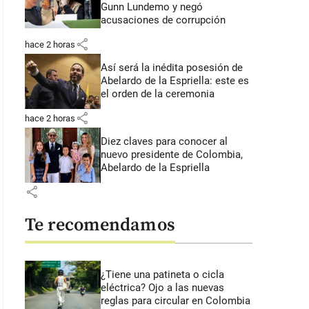
Gunn Lundemo y negó
acusaciones de corrupción
share
hace 2 horas
Así será la inédita posesión de
Abelardo de la Espriella: este es
el orden de la ceremonia
share
hace 2 horas
Diez claves para conocer al
nuevo presidente de Colombia,
Abelardo de la Espriella
share
Te recomendamos
¿Tiene una patineta o cicla
eléctrica? Ojo a las nuevas
reglas para circular en Colombia