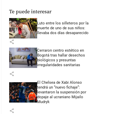
Te puede interesar
Luto entre los silleteros por la
muerte de uno de sus niños:
llevaba dos días desaparecido
share
Cerraron centro estético en
Bogotá tras hallar desechos
biológicos y presuntas
irregularidades sanitarias
share
El Chelsea de Xabi Alonso
tendrá un “nuevo fichaje”:
levantaron la suspensión por
dopaje al ucraniano Mijailo
Mudryk
share