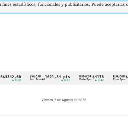
 fines estadísticos, funcionales y publicitarios. Puede aceptarlas
342,60
1621,34 pts
$4178
$367
COLCAP
USD/COP
EUR/COP
Índ. Bursátil
Dólar Spot
Euro Spot
▲ 8.20
▲ 0.67
▲ 0.42
Viernes
, 7 de Agosto de 2026