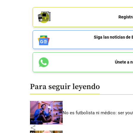
Regístr
Siga las noticias 
Únete a n
Para seguir leyendo
No es futbolista ni médico: ser yo
share