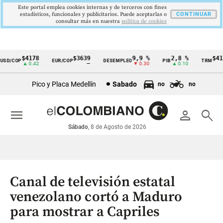
Este portal emplea cookies internas y de terceros con fines
estadísticos, funcionales y publicitarios. Puede aceptarlas o
CONTINUAR
consultar más en nuestra
politica de cookies
$4178
$3639
9,9 %
2,8 %
$4178
D/COP
EUR/COP
DESEMPLEO
PIB
TRM
Cintillo
▲ 0.42
—
▼ 0.30
▲ 0.10
▲ 
de
Pico y Placa Medellín
Sabado
no
no
indicadores
económicos
menu
person
search
Colombia
Sábado
, 8 de Agosto de 2026
Canal de televisión estatal
venezolano cortó a Maduro
para mostrar a Capriles