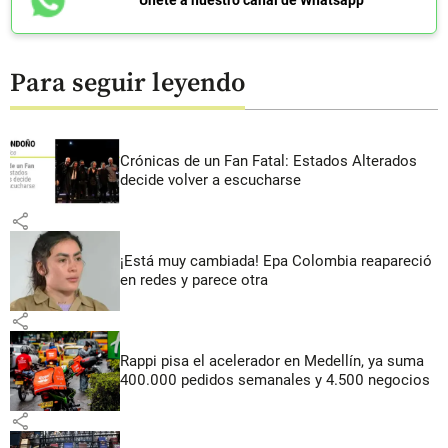
Únete a nuestro canal de Whatsapp
Para seguir leyendo
Crónicas de un Fan Fatal: Estados Alterados
decide volver a escucharse
share
¡Está muy cambiada! Epa Colombia reapareció
en redes y parece otra
share
Rappi pisa el acelerador en Medellín, ya suma
400.000 pedidos semanales y 4.500 negocios
share