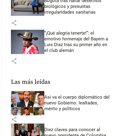
Bogotá tras hallar desechos
biológicos y presuntas
irregularidades sanitarias
share
“¡Qué alegría tenerte!”: el
emotivo homenaje del Bayern a
Luis Díaz tras su primer año en
el club alemán
share
Las más leídas
Así va el cuerpo diplomático del
nuevo Gobierno: lealtades,
mérito y políticos
share
Diez claves para conocer al
nuevo presidente de Colombia,