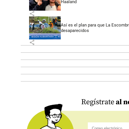
Haaland
share
Así es el plan para que La Escomb
desaparecidos
share
Regístrate
al n