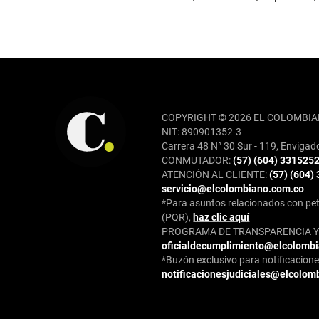
REDES SOCIALES
COPYRIGHT © 2026 EL COLOMBIA
NIT: 890901352-3
Carrera 48 N° 30 Sur - 119, Envigad
CONMUTADOR:
(57) (604) 331525
ATENCIÓN AL CLIENTE:
(57) (604)
servicio@elcolombiano.com.co
*Para asuntos relacionados con pet
(PQR),
haz clic aquí
PROGRAMA DE TRANSPARENCIA Y 
oficialdecumplimiento@elcolomb
*Buzón exclusivo para notificaciones
notificacionesjudiciales@elcolom