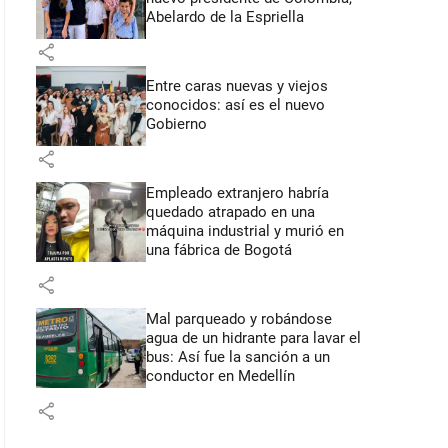
Abelardo de la Espriella
share
Entre caras nuevas y viejos
conocidos: así es el nuevo
Gobierno
share
Empleado extranjero habría
quedado atrapado en una
máquina industrial y murió en
una fábrica de Bogotá
share
Mal parqueado y robándose
agua de un hidrante para lavar el
bus: Así fue la sanción a un
conductor en Medellín
share