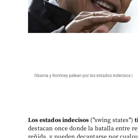
Obama y Romney pelean por los estados indecisos |
Los estados indecisos
("swing states")
t
destacan once donde la batalla entre 
reñida, y pueden decantarse por cualqu