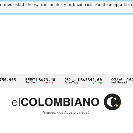
 fines estadísticos, funcionales y publicitarios. Puede aceptarlas
905
US$73,48
US$3342,60
1621,3
BRENT
ORO
COLCAP
Petróleo
Onza Troy
Índ. Bursátil
—
▼ 1.12
▲ 8.20
Viernes
, 7 de Agosto de 2026