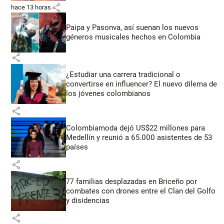
share
hace 13 horas
Paipa y Pasonva, así suenan los nuevos
géneros musicales hechos en Colombia
share
¿Estudiar una carrera tradicional o
convertirse en influencer? El nuevo dilema de
los jóvenes colombianos
share
Colombiamoda dejó US$22 millones para
Medellín y reunió a 65.000 asistentes de 53
países
share
77 familias desplazadas en Briceño por
combates con drones entre el Clan del Golfo
y disidencias
share