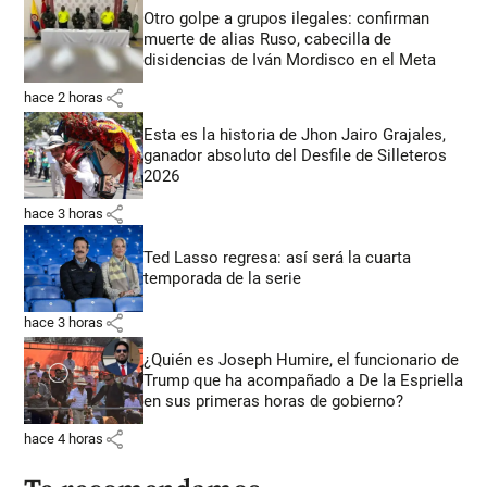
Otro golpe a grupos ilegales: confirman
muerte de alias Ruso, cabecilla de
disidencias de Iván Mordisco en el Meta
share
hace 2 horas
Esta es la historia de Jhon Jairo Grajales,
ganador absoluto del Desfile de Silleteros
2026
share
hace 3 horas
Ted Lasso regresa: así será la cuarta
temporada de la serie
share
hace 3 horas
¿Quién es Joseph Humire, el funcionario de
Trump que ha acompañado a De la Espriella
en sus primeras horas de gobierno?
share
hace 4 horas