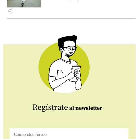
share
Regístrate
al newsletter