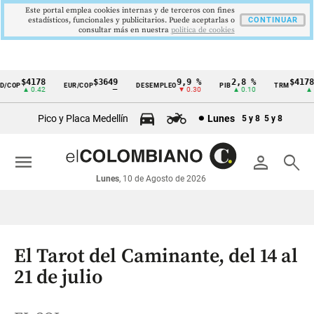
Este portal emplea cookies internas y de terceros con fines
estadísticos, funcionales y publicitarios. Puede aceptarlas o
CONTINUAR
consultar más en nuestra
politica de cookies
$4178
$3649
9,9 %
2,8 %
$4178,23
OP
EUR/COP
DESEMPLEO
PIB
TRM
Cintillo
▲ 0.42
—
▼ 0.30
▲ 0.10
▲ 0.42
de
Pico y Placa Medellín
Lunes
5 y 8
5 y 8
indicadores
económicos
menu
person
search
Colombia
Lunes
, 10 de Agosto de 2026
El Tarot del Caminante, del 14 al
21 de julio