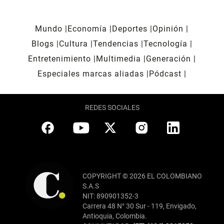
Mundo
Economía
Deportes
Opinión
Blogs
Cultura
Tendencias
Tecnología
Entretenimiento
Multimedia
Generación
Especiales marcas aliadas
Pódcast
REDES SOCIALES
COPYRIGHT © 2026 EL COLOMBIANO
S.A.S
NIT: 890901352-3
Carrera 48 N° 30 Sur - 119, Envigado,
Antioquia, Colombia.