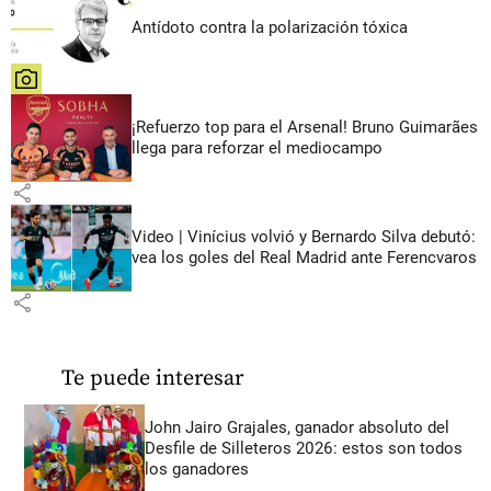
Antídoto contra la polarización tóxica
share
¡Refuerzo top para el Arsenal! Bruno Guimarães
llega para reforzar el mediocampo
share
Video | Vinícius volvió y Bernardo Silva debutó:
vea los goles del Real Madrid ante Ferencvaros
share
Te puede interesar
John Jairo Grajales, ganador absoluto del
Desfile de Silleteros 2026: estos son todos
los ganadores