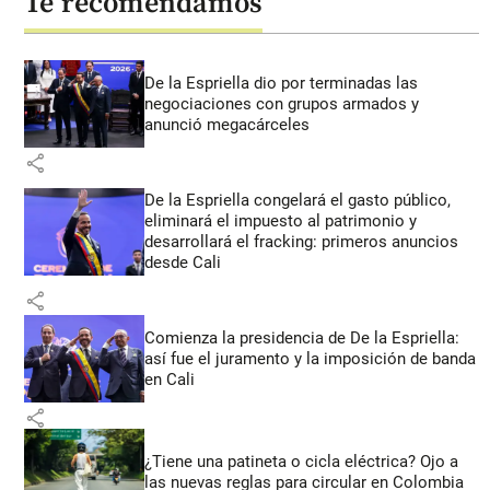
Te recomendamos
De la Espriella dio por terminadas las
negociaciones con grupos armados y
anunció megacárceles
share
De la Espriella congelará el gasto público,
eliminará el impuesto al patrimonio y
desarrollará el fracking: primeros anuncios
desde Cali
share
Comienza la presidencia de De la Espriella:
así fue el juramento y la imposición de banda
en Cali
share
¿Tiene una patineta o cicla eléctrica? Ojo a
las nuevas reglas para circular en Colombia