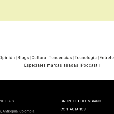
Opinión
Blogs
Cultura
Tendencias
Tecnología
Entret
Especiales marcas aliadas
Pódcast
NO S.A.S
GRUPO EL COLOMBIANO
CONTÁCTANOS
o, Antioquia, Colombia.