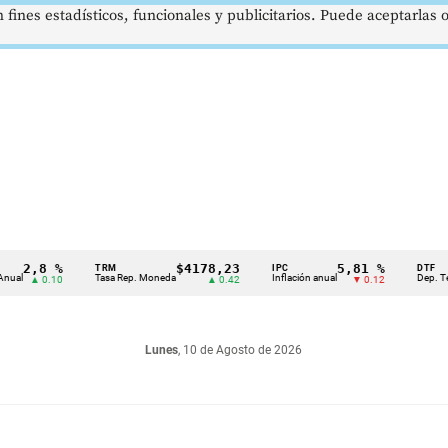
 fines estadísticos, funcionales y publicitarios. Puede aceptarlas
2,8 %
$4178,23
5,81 %
TRM
IPC
DTF
Tasa Rep. Moneda
Inflación anual
Dep. Término 
▲ 0.10
▲ 0.42
▼ 0.12
Lunes
, 10 de Agosto de 2026