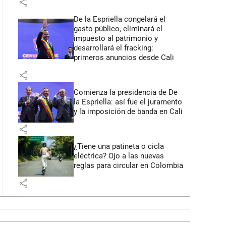
share
De la Espriella congelará el
gasto público, eliminará el
impuesto al patrimonio y
desarrollará el fracking:
primeros anuncios desde Cali
share
Comienza la presidencia de De
la Espriella: así fue el juramento
y la imposición de banda en Cali
share
¿Tiene una patineta o cicla
eléctrica? Ojo a las nuevas
reglas para circular en Colombia
share