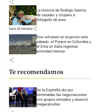
share
La historia de Rodrigo Gaviria:
de cazador y cirujano a
fotógrafo de aves
share
hace 43 minutos
Dos volcanes en erupción este
sábado: el Puracé en Colombia y
el Etna en Italia registran
actividad intensa
share
Te recomendamos
De la Espriella dio por
terminadas las negociaciones
con grupos armados y anunció
megacárceles