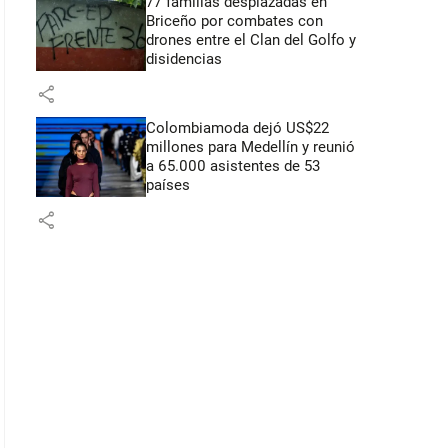
77 familias desplazadas en
Briceño por combates con
drones entre el Clan del Golfo y
disidencias
share
Colombiamoda dejó US$22
millones para Medellín y reunió
a 65.000 asistentes de 53
países
share