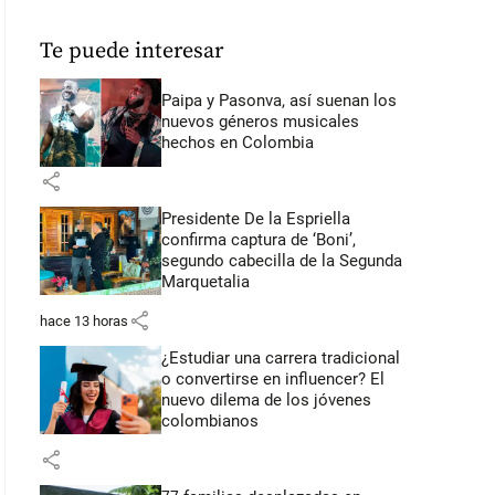
Te puede interesar
Paipa y Pasonva, así suenan los
nuevos géneros musicales
hechos en Colombia
share
Presidente De la Espriella
confirma captura de ‘Boni’,
segundo cabecilla de la Segunda
Marquetalia
share
hace 13 horas
¿Estudiar una carrera tradicional
o convertirse en influencer? El
nuevo dilema de los jóvenes
colombianos
share