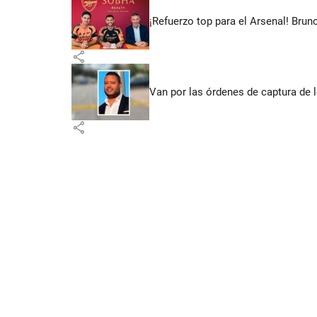
¡Refuerzo top para el Arsenal! Bru
share
Van por las órdenes de captura de 
share