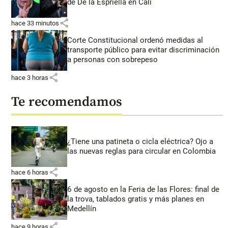
de De la Espriella en Cali
share
hace 33 minutos
Corte Constitucional ordenó medidas al
transporte público para evitar discriminación
a personas con sobrepeso
share
hace 3 horas
Te recomendamos
¿Tiene una patineta o cicla eléctrica? Ojo a
las nuevas reglas para circular en Colombia
share
hace 6 horas
6 de agosto en la Feria de las Flores: final de
la trova, tablados gratis y más planes en
Medellín
share
hace 9 horas