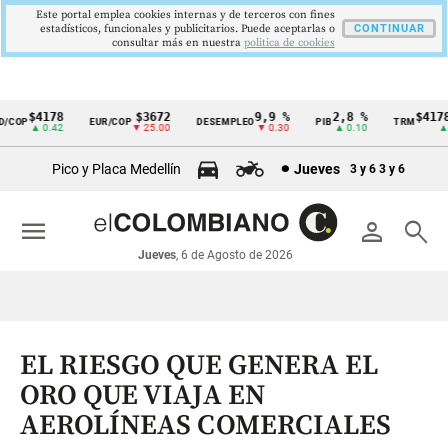
Este portal emplea cookies internas y de terceros con fines
estadísticos, funcionales y publicitarios. Puede aceptarlas o
CONTINUAR
consultar más en nuestra
politica de cookies
$4178
$3672
9,9 %
2,8 %
$4178,
COP
EUR/COP
DESEMPLEO
PIB
TRM
Cintillo
▲ 0.42
▼ 25.00
▼ 0.30
▲ 0.10
▲ 0
de
Pico y Placa Medellín
Jueves
3 y 6
3 y 6
indicadores
económicos
menu
person
search
Colombia
Jueves
, 6 de Agosto de 2026
EL RIESGO QUE GENERA EL
ORO QUE VIAJA EN
AEROLÍNEAS COMERCIALES