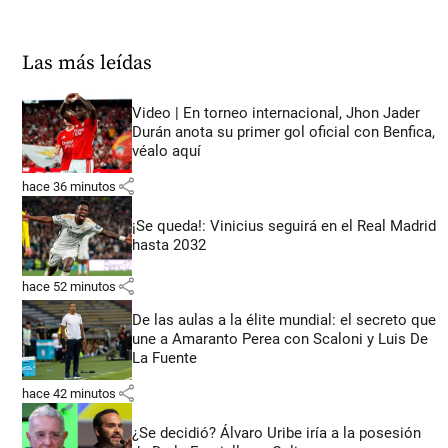
Las más leídas
Video | En torneo internacional, Jhon Jader
Durán anota su primer gol oficial con Benfica,
véalo aquí
share
hace 36 minutos
¡Se queda!: Vinicius seguirá en el Real Madrid
hasta 2032
share
hace 52 minutos
De las aulas a la élite mundial: el secreto que
une a Amaranto Perea con Scaloni y Luis De
La Fuente
share
hace 42 minutos
¿Se decidió? Álvaro Uribe iría a la posesión