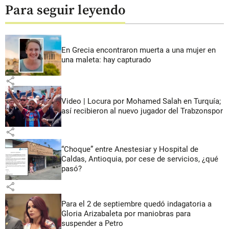
Para seguir leyendo
En Grecia encontraron muerta a una mujer en
una maleta: hay capturado
share
Video | Locura por Mohamed Salah en Turquía;
así recibieron al nuevo jugador del Trabzonspor
share
“Choque” entre Anestesiar y Hospital de
Caldas, Antioquia, por cese de servicios, ¿qué
pasó?
share
Para el 2 de septiembre quedó indagatoria a
Gloria Arizabaleta por maniobras para
suspender a Petro