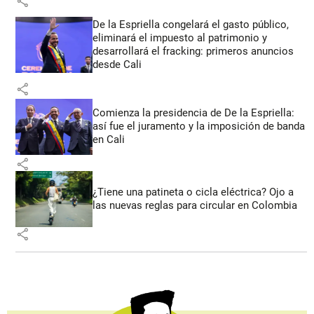
share
De la Espriella congelará el gasto público,
eliminará el impuesto al patrimonio y
desarrollará el fracking: primeros anuncios
desde Cali
share
Comienza la presidencia de De la Espriella:
así fue el juramento y la imposición de banda
en Cali
share
¿Tiene una patineta o cicla eléctrica? Ojo a
las nuevas reglas para circular en Colombia
share