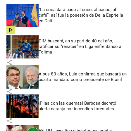
“La coca dará paso al coco, al cacao, al
café”: así fue la posesión de De la Espriella
en Cali
share
DIM buscará, en su partido 40 del año,
ratificar su “renacer” en Liga enfrentando al
Tolima
share
A sus 80 años, Lula confirma que buscará un
cuarto mandato como presidente de Brasil
share
¡Pilas con las quemas! Barbosa decretó
alerta naranja por incendios forestales
share
EE. UU. investiga ciberataques contra