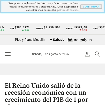
Este portal emplea cookies internas y de terceros con fines
estadísticos, funcionales y publicitarios. Puede aceptarlas o
CONTINUAR
consultar más en nuestra
politica de cookies
%
$386,1273
$1.750.905
US$73,48
US$334
UVR
SMMLV
BRENT
ORO
Cintillo
5
▲ 0.03
—
▼ 1.12
▲
de
Pico y Placa Medellín
Sabado
no
no
indicadores
económicos
menu
person
search
Sábado
, 8 de Agosto de 2026
Colombia
El Reino Unido salió de la
recesión económica con un
crecimiento del PIB de 1 por