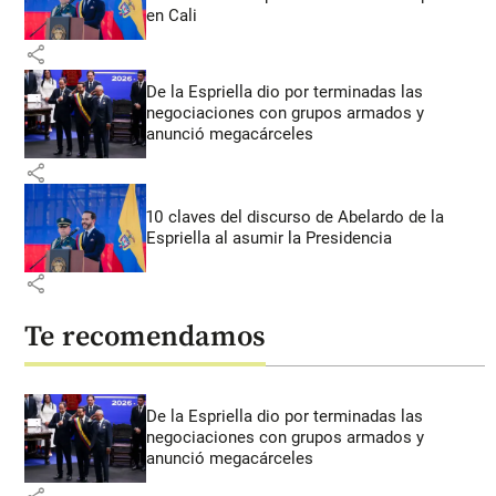
en Cali
share
De la Espriella dio por terminadas las
negociaciones con grupos armados y
anunció megacárceles
share
10 claves del discurso de Abelardo de la
Espriella al asumir la Presidencia
share
Te recomendamos
De la Espriella dio por terminadas las
negociaciones con grupos armados y
anunció megacárceles