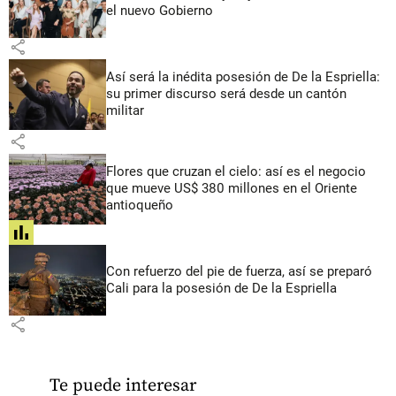
el nuevo Gobierno
share
Así será la inédita posesión de De la Espriella:
su primer discurso será desde un cantón
militar
share
Flores que cruzan el cielo: así es el negocio
que mueve US$ 380 millones en el Oriente
antioqueño
share
Con refuerzo del pie de fuerza, así se preparó
Cali para la posesión de De la Espriella
share
Te puede interesar