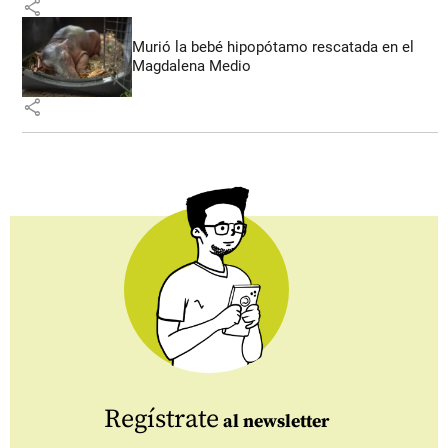
share
Murió la bebé hipopótamo rescatada en el
Magdalena Medio
share
Regístrate
al newsletter