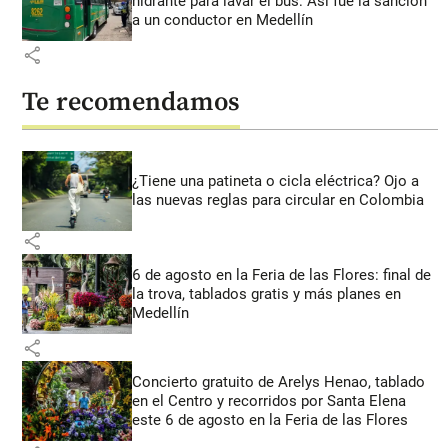
hidrante para lavar el bus: Así fue la sanción
a un conductor en Medellín
share
Te recomendamos
¿Tiene una patineta o cicla eléctrica? Ojo a
las nuevas reglas para circular en Colombia
share
6 de agosto en la Feria de las Flores: final de
la trova, tablados gratis y más planes en
Medellín
share
Concierto gratuito de Arelys Henao, tablado
en el Centro y recorridos por Santa Elena
este 6 de agosto en la Feria de las Flores