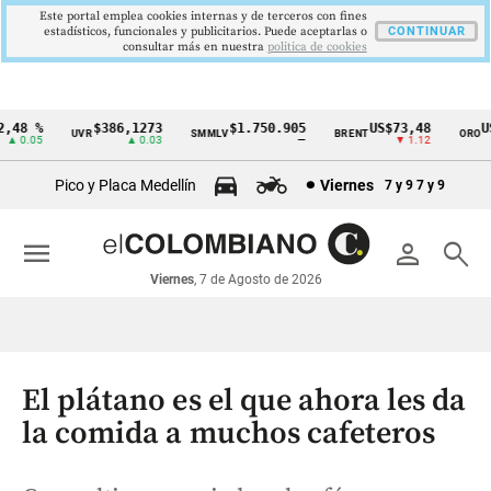
Este portal emplea cookies internas y de terceros con fines
estadísticos, funcionales y publicitarios. Puede aceptarlas o
CONTINUAR
consultar más en nuestra
politica de cookies
48 %
$386,1273
$1.750.905
US$73,48
US$
UVR
SMMLV
BRENT
ORO
Cintillo
 0.05
▲ 0.03
—
▼ 1.12
de
Pico y Placa Medellín
Viernes
7 y 9
7 y 9
indicadores
económicos
menu
person
search
Colombia
Viernes
, 7 de Agosto de 2026
El plátano es el que ahora les da
la comida a muchos cafeteros