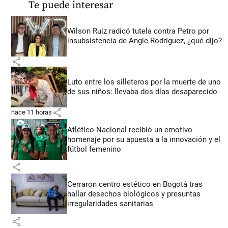
Te puede interesar
Wilson Ruiz radicó tutela contra Petro por
insubsistencia de Angie Rodríguez, ¿qué dijo?
share
Luto entre los silleteros por la muerte de uno
de sus niños: llevaba dos días desaparecido
share
hace 11 horas
Atlético Nacional recibió un emotivo
homenaje por su apuesta a la innovación y el
fútbol femenino
share
Cerraron centro estético en Bogotá tras
hallar desechos biológicos y presuntas
irregularidades sanitarias
share