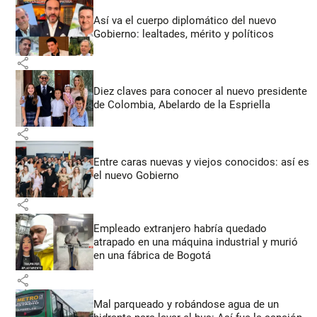
Así va el cuerpo diplomático del nuevo
Gobierno: lealtades, mérito y políticos
share
Diez claves para conocer al nuevo presidente
de Colombia, Abelardo de la Espriella
share
Entre caras nuevas y viejos conocidos: así es
el nuevo Gobierno
share
Empleado extranjero habría quedado
atrapado en una máquina industrial y murió
en una fábrica de Bogotá
share
Mal parqueado y robándose agua de un