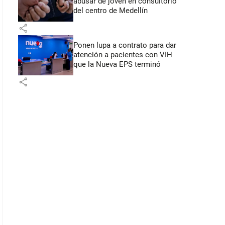
abusar de joven en consultorio
del centro de Medellín
share
Ponen lupa a contrato para dar
atención a pacientes con VIH
que la Nueva EPS terminó
share