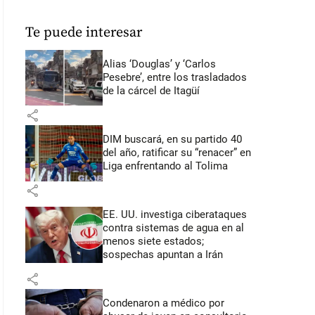
Te puede interesar
Alias ‘Douglas’ y ‘Carlos
Pesebre’, entre los trasladados
de la cárcel de Itagüí
share
DIM buscará, en su partido 40
del año, ratificar su “renacer” en
Liga enfrentando al Tolima
share
EE. UU. investiga ciberataques
contra sistemas de agua en al
menos siete estados;
sospechas apuntan a Irán
share
Condenaron a médico por