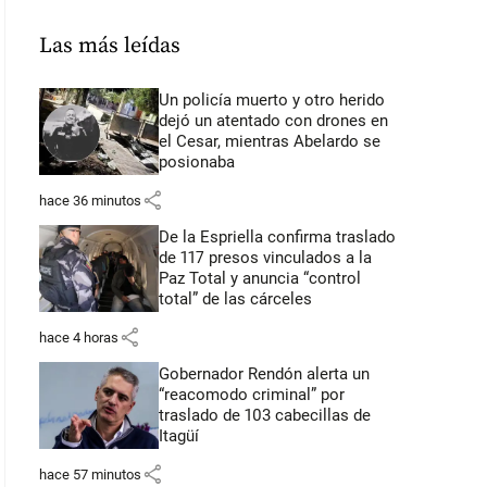
Las más leídas
Un policía muerto y otro herido
dejó un atentado con drones en
el Cesar, mientras Abelardo se
posionaba
share
hace 36 minutos
De la Espriella confirma traslado
de 117 presos vinculados a la
Paz Total y anuncia “control
total” de las cárceles
share
hace 4 horas
Gobernador Rendón alerta un
“reacomodo criminal” por
traslado de 103 cabecillas de
Itagüí
share
hace 57 minutos