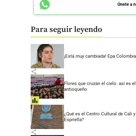
Únete a n
Para seguir leyendo
¡Está muy cambiada! Epa Colombia 
share
Flores que cruzan el cielo: así es
antioqueño
share
¿Qué es el Centro Cultural de Cali
Espriella?
share