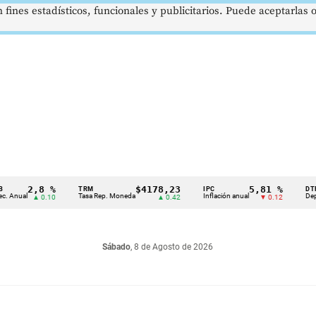
 fines estadísticos, funcionales y publicitarios. Puede aceptarlas
2,8 %
$4178,23
5,81 %
TRM
IPC
DTF
l
Tasa Rep. Moneda
Inflación anual
Dep. Térmi
▲ 0.10
▲ 0.42
▼ 0.12
Sábado
, 8 de Agosto de 2026