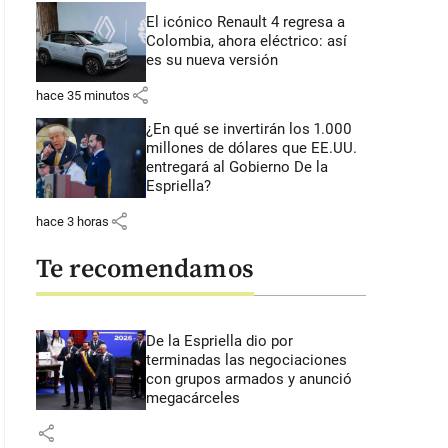
El icónico Renault 4 regresa a
Colombia, ahora eléctrico: así
es su nueva versión
share
hace 35 minutos
¿En qué se invertirán los 1.000
millones de dólares que EE.UU.
entregará al Gobierno De la
Espriella?
share
hace 3 horas
Te recomendamos
De la Espriella dio por
terminadas las negociaciones
con grupos armados y anunció
megacárceles
share