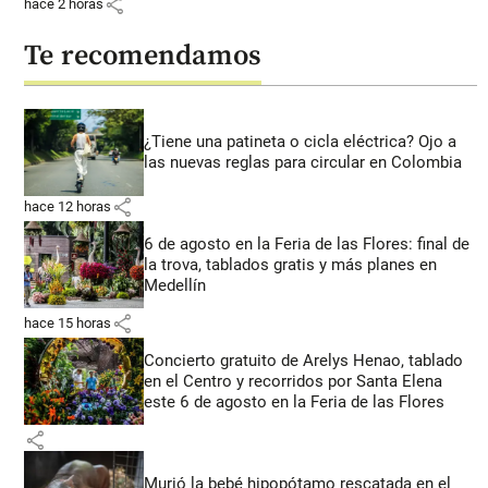
share
hace 2 horas
Te recomendamos
¿Tiene una patineta o cicla eléctrica? Ojo a
las nuevas reglas para circular en Colombia
share
hace 12 horas
6 de agosto en la Feria de las Flores: final de
la trova, tablados gratis y más planes en
Medellín
share
hace 15 horas
Concierto gratuito de Arelys Henao, tablado
en el Centro y recorridos por Santa Elena
este 6 de agosto en la Feria de las Flores
share
Murió la bebé hipopótamo rescatada en el