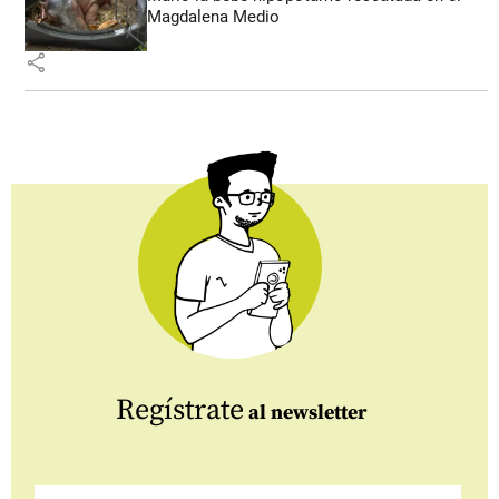
Magdalena Medio
share
Regístrate
al newsletter