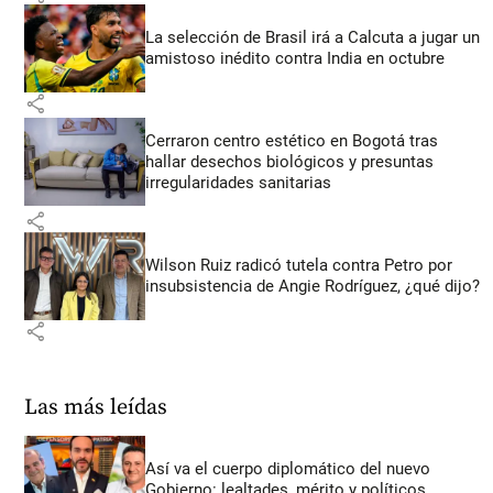
La selección de Brasil irá a Calcuta a jugar un
amistoso inédito contra India en octubre
share
Cerraron centro estético en Bogotá tras
hallar desechos biológicos y presuntas
irregularidades sanitarias
share
Wilson Ruiz radicó tutela contra Petro por
insubsistencia de Angie Rodríguez, ¿qué dijo?
share
Las más leídas
Así va el cuerpo diplomático del nuevo
Gobierno: lealtades, mérito y políticos