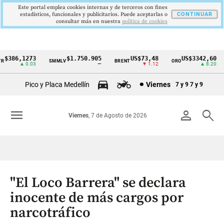
Este portal emplea cookies internas y de terceros con fines
estadísticos, funcionales y publicitarios. Puede aceptarlas o
CONTINUAR
consultar más en nuestra
politica de cookies
$386,1273
$1.750.905
US$73,48
US$3342,60
SMMLV
BRENT
ORO
Cintillo
▲ 0.03
—
▼ 1.12
▲ 8.20
de
Pico y Placa Medellín
Viernes
7 y 9
7 y 9
indicadores
económicos
menu
person
search
Viernes
, 7 de Agosto de 2026
Colombia
"El Loco Barrera" se declara
inocente de más cargos por
narcotráfico