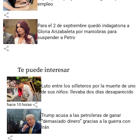
empleo
share
Para el 2 de septiembre quedó indagatoria a
Gloria Arizabaleta por maniobras para
suspender a Petro
share
Te puede interesar
Luto entre los silleteros por la muerte de uno
de sus niños: llevaba dos días desaparecido
share
hace 10 horas
Trump acusa a las petroleras de ganar
“demasiado dinero” gracias a la guerra con
Irán
share