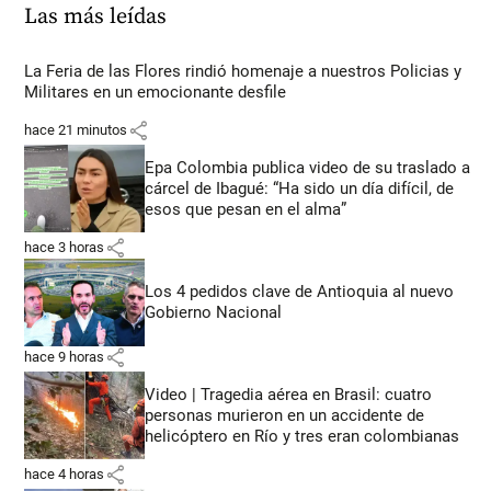
Las más leídas
La Feria de las Flores rindió homenaje a nuestros Policias y
Militares en un emocionante desfile
share
hace 21 minutos
Epa Colombia publica video de su traslado a
cárcel de Ibagué: “Ha sido un día difícil, de
esos que pesan en el alma”
share
hace 3 horas
Los 4 pedidos clave de Antioquia al nuevo
Gobierno Nacional
share
hace 9 horas
Video | Tragedia aérea en Brasil: cuatro
personas murieron en un accidente de
helicóptero en Río y tres eran colombianas
share
hace 4 horas