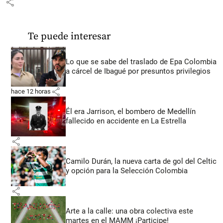
share
Te puede interesar
Lo que se sabe del traslado de Epa Colombia
a cárcel de Ibagué por presuntos privilegios
share
hace 12 horas
Él era Jarrison, el bombero de Medellín
fallecido en accidente en La Estrella
share
Camilo Durán, la nueva carta de gol del Celtic
y opción para la Selección Colombia
share
Arte a la calle: una obra colectiva este
martes en el MAMM ¡Participe!