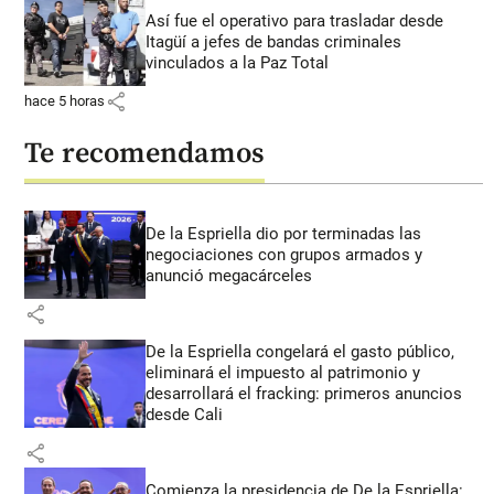
Así fue el operativo para trasladar desde
Itagüí a jefes de bandas criminales
vinculados a la Paz Total
share
hace 5 horas
Te recomendamos
De la Espriella dio por terminadas las
negociaciones con grupos armados y
anunció megacárceles
share
De la Espriella congelará el gasto público,
eliminará el impuesto al patrimonio y
desarrollará el fracking: primeros anuncios
desde Cali
share
Comienza la presidencia de De la Espriella: