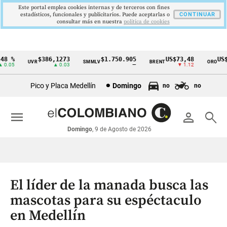
Este portal emplea cookies internas y de terceros con fines
estadísticos, funcionales y publicitarios. Puede aceptarlas o
CONTINUAR
consultar más en nuestra
politica de cookies
 %
$386,1273
$1.750.905
US$73,48
US$33
UVR
SMMLV
BRENT
ORO
Cintillo
.05
▲ 0.03
—
▼ 1.12
de
Pico y Placa Medellín
Domingo
no
no
indicadores
económicos
menu
person
search
Colombia
Domingo
, 9 de Agosto de 2026
El líder de la manada busca las
mascotas para su espéctaculo
en Medellín