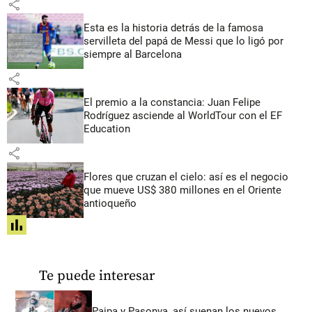
share
Esta es la historia detrás de la famosa
servilleta del papá de Messi que lo ligó por
siempre al Barcelona
share
El premio a la constancia: Juan Felipe
Rodríguez asciende al WorldTour con el EF
Education
share
Flores que cruzan el cielo: así es el negocio
que mueve US$ 380 millones en el Oriente
antioqueño
share
Te puede interesar
Paipa y Pasonva, así suenan los nuevos