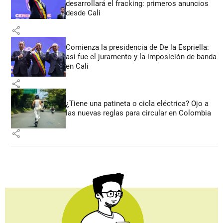
desarrollará el fracking: primeros anuncios
desde Cali
share
Comienza la presidencia de De la Espriella:
así fue el juramento y la imposición de banda
en Cali
share
¿Tiene una patineta o cicla eléctrica? Ojo a
las nuevas reglas para circular en Colombia
share