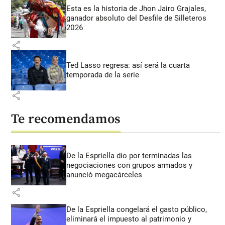
Esta es la historia de Jhon Jairo Grajales,
ganador absoluto del Desfile de Silleteros
2026
share
Ted Lasso regresa: así será la cuarta
temporada de la serie
share
Te recomendamos
De la Espriella dio por terminadas las
negociaciones con grupos armados y
anunció megacárceles
share
De la Espriella congelará el gasto público,
eliminará el impuesto al patrimonio y