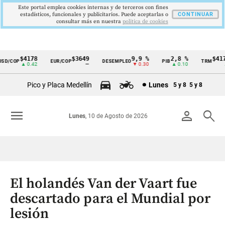
Este portal emplea cookies internas y de terceros con fines
estadísticos, funcionales y publicitarios. Puede aceptarlas o
CONTINUAR
consultar más en nuestra
politica de cookies
$4178
$3649
9,9 %
2,8 %
$4178
D/COP
EUR/COP
DESEMPLEO
PIB
TRM
Cintillo
▲ 0.42
—
▼ 0.30
▲ 0.10
▲ 
de
Pico y Placa Medellín
Lunes
5 y 8
5 y 8
indicadores
económicos
menu
person
search
Lunes
, 10 de Agosto de 2026
Colombia
El holandés Van der Vaart fue
descartado para el Mundial por
lesión