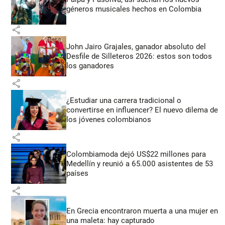
géneros musicales hechos en Colombia
share
John Jairo Grajales, ganador absoluto del
Desfile de Silleteros 2026: estos son todos
los ganadores
share
¿Estudiar una carrera tradicional o
convertirse en influencer? El nuevo dilema de
los jóvenes colombianos
share
Colombiamoda dejó US$22 millones para
Medellín y reunió a 65.000 asistentes de 53
países
share
En Grecia encontraron muerta a una mujer en
una maleta: hay capturado