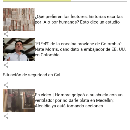
¿Qué prefieren los lectores, historias escritas
por IA o por humanos? Esto dice un estudio
share
“El 94% de la cocaína proviene de Colombia”:
Nate Morris, candidato a embajador de EE. UU.
en Colombia
share
Situación de seguridad en Cali
share
En video | Hombre golpeó a su abuela con un
ventilador por no darle plata en Medellín;
Alcaldía ya está tomando acciones
share