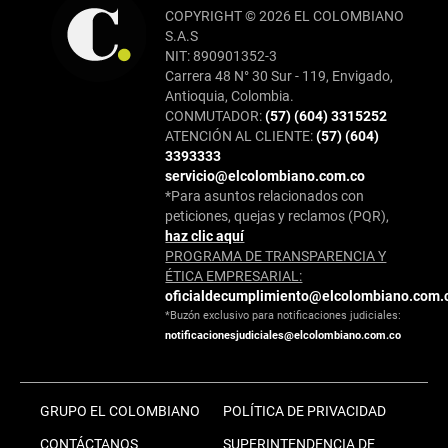
COPYRIGHT © 2026 EL COLOMBIANO
S.A.S
NIT: 890901352-3
Carrera 48 N° 30 Sur - 119, Envigado,
Antioquia, Colombia.
CONMUTADOR:
(57) (604) 3315252
ATENCIÓN AL CLIENTE:
(57) (604)
3393333
servicio@elcolombiano.com.co
*Para asuntos relacionados con
peticiones, quejas y reclamos (PQR),
haz clic aquí
PROGRAMA DE TRANSPARENCIA Y
ÉTICA EMPRESARIAL:
oficialdecumplimiento@elcolombiano.com.
*Buzón exclusivo para notificaciones judiciales:
notificacionesjudiciales@elcolombiano.com.co
GRUPO EL COLOMBIANO
POLÍTICA DE PRIVACIDAD
CONTÁCTANOS
SUPERINTENDENCIA DE