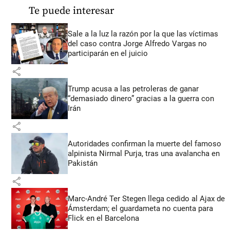
Te puede interesar
Sale a la luz la razón por la que las víctimas
del caso contra Jorge Alfredo Vargas no
participarán en el juicio
share
Trump acusa a las petroleras de ganar
“demasiado dinero” gracias a la guerra con
Irán
share
Autoridades confirman la muerte del famoso
alpinista Nirmal Purja, tras una avalancha en
Pakistán
share
Marc-André Ter Stegen llega cedido al Ajax de
Ámsterdam; el guardameta no cuenta para
Flick en el Barcelona