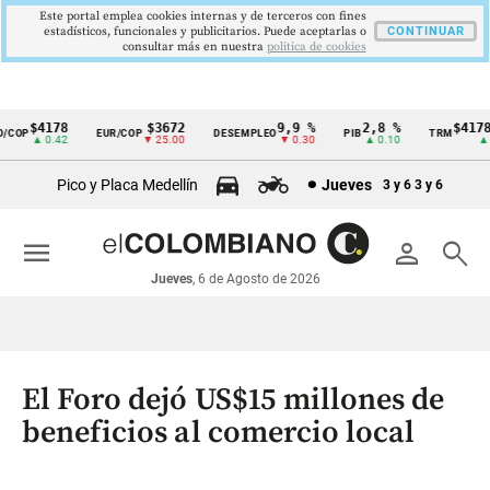
Este portal emplea cookies internas y de terceros con fines
estadísticos, funcionales y publicitarios. Puede aceptarlas o
CONTINUAR
consultar más en nuestra
politica de cookies
$4178
$3672
9,9 %
2,8 %
$4178,
COP
EUR/COP
DESEMPLEO
PIB
TRM
Cintillo
▲ 0.42
▼ 25.00
▼ 0.30
▲ 0.10
▲ 0.
de
Pico y Placa Medellín
Jueves
3 y 6
3 y 6
indicadores
económicos
menu
person
search
Colombia
Jueves
, 6 de Agosto de 2026
El Foro dejó US$15 millones de
beneficios al comercio local