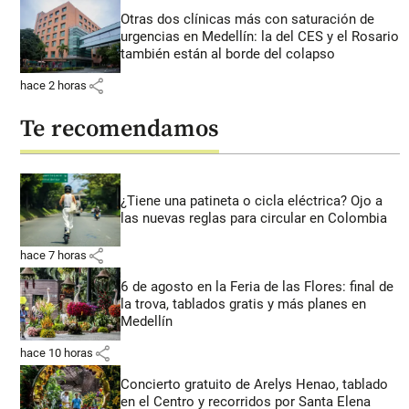
Otras dos clínicas más con saturación de
urgencias en Medellín: la del CES y el Rosario
también están al borde del colapso
share
hace 2 horas
Te recomendamos
¿Tiene una patineta o cicla eléctrica? Ojo a
las nuevas reglas para circular en Colombia
share
hace 7 horas
6 de agosto en la Feria de las Flores: final de
la trova, tablados gratis y más planes en
Medellín
share
hace 10 horas
Concierto gratuito de Arelys Henao, tablado
en el Centro y recorridos por Santa Elena