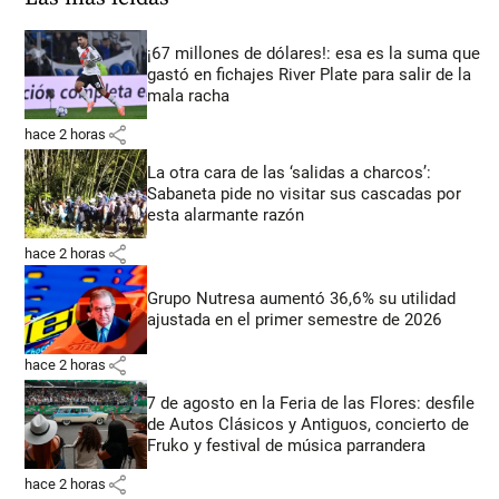
¡67 millones de dólares!: esa es la suma que
gastó en fichajes River Plate para salir de la
mala racha
share
hace 2 horas
La otra cara de las ‘salidas a charcos’:
Sabaneta pide no visitar sus cascadas por
esta alarmante razón
share
hace 2 horas
Grupo Nutresa aumentó 36,6% su utilidad
ajustada en el primer semestre de 2026
share
hace 2 horas
7 de agosto en la Feria de las Flores: desfile
de Autos Clásicos y Antiguos, concierto de
Fruko y festival de música parrandera
share
hace 2 horas