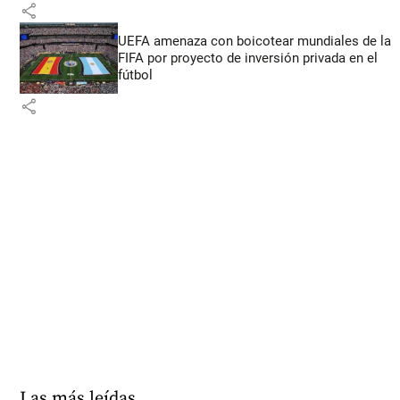
share
UEFA amenaza con boicotear mundiales de la
FIFA por proyecto de inversión privada en el
fútbol
share
Las más leídas