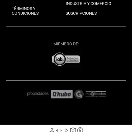
INDUSTRIA Y COMERCIO
TÉRMINOS Y
CONDICIONES
SUSCRIPCIONES
MIEMBRO DE:
person
graphic_eq
play_arrow
photo_camera
account_circle