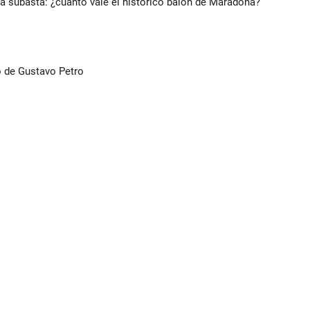
 a subasta: ¿cuánto vale el histórico balón de Maradona?
o de Gustavo Petro