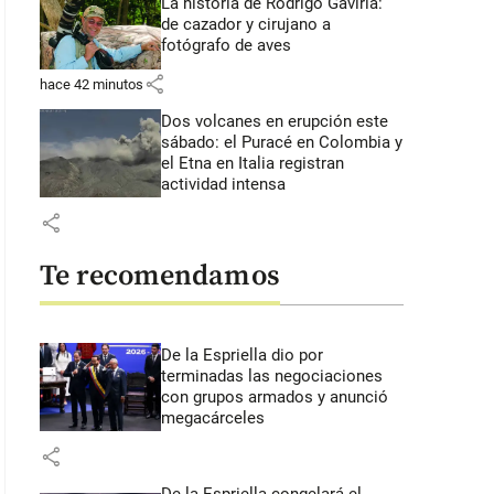
La historia de Rodrigo Gaviria:
de cazador y cirujano a
fotógrafo de aves
share
hace 42 minutos
Dos volcanes en erupción este
sábado: el Puracé en Colombia y
el Etna en Italia registran
actividad intensa
share
Te recomendamos
De la Espriella dio por
terminadas las negociaciones
con grupos armados y anunció
megacárceles
share