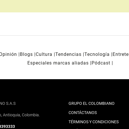
Opinión
Blogs
Cultura
Tendencias
Tecnología
Entret
Especiales marcas aliadas
Pódcast
NO S.A.S
GRUPO EL COLOMBIANO
CONTÁCTANOS
o, Antioquia, Colombia.
2
TÉRMINOS Y CONDICIONES
 3393333