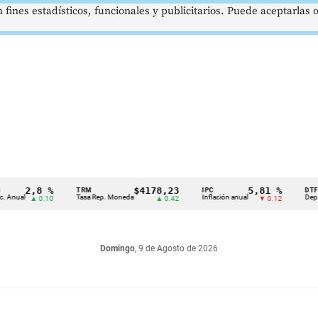
 fines estadísticos, funcionales y publicitarios. Puede aceptarlas
2,8 %
$4178,23
5,81 %
TRM
IPC
DTF
al
Tasa Rep. Moneda
Inflación anual
Dep. Térmi
▲ 0.10
▲ 0.42
▼ 0.12
Domingo
, 9 de Agosto de 2026