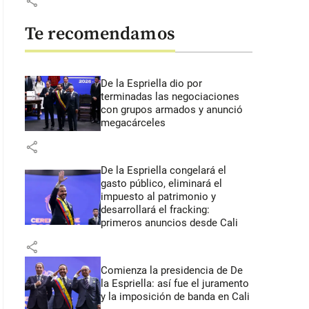
share
Te recomendamos
De la Espriella dio por
terminadas las negociaciones
con grupos armados y anunció
megacárceles
share
De la Espriella congelará el
gasto público, eliminará el
impuesto al patrimonio y
desarrollará el fracking:
primeros anuncios desde Cali
share
Comienza la presidencia de De
la Espriella: así fue el juramento
y la imposición de banda en Cali