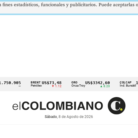
 fines estadísticos, funcionales y publicitarios. Puede aceptarlas
0.905
US$73,48
US$3342,60
1621
BRENT
ORO
COLCAP
Petróleo
Onza Troy
Índ. Bursátil
—
▼ 1.12
▲ 8.20
Sábado
, 8 de Agosto de 2026