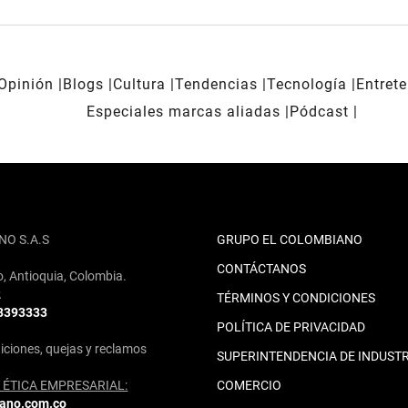
Opinión
Blogs
Cultura
Tendencias
Tecnología
Entret
Especiales marcas aliadas
Pódcast
NO S.A.S
GRUPO EL COLOMBIANO
CONTÁCTANOS
o, Antioquia, Colombia.
2
TÉRMINOS Y CONDICIONES
 3393333
POLÍTICA DE PRIVACIDAD
iciones, quejas y reclamos
SUPERINTENDENCIA DE INDUSTR
ÉTICA EMPRESARIAL:
COMERCIO
iano.com.co