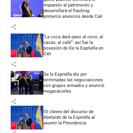
impuesto al patrimonio y
desarrollará el fracking:
primeros anuncios desde Cali
share
“La coca dará paso al coco, al
cacao, al café”: así fue la
posesión de De la Espriella en
Cali
share
De la Espriella dio por
terminadas las negociaciones
con grupos armados y anunció
megacárceles
share
10 claves del discurso de
Abelardo de la Espriella al
asumir la Presidencia