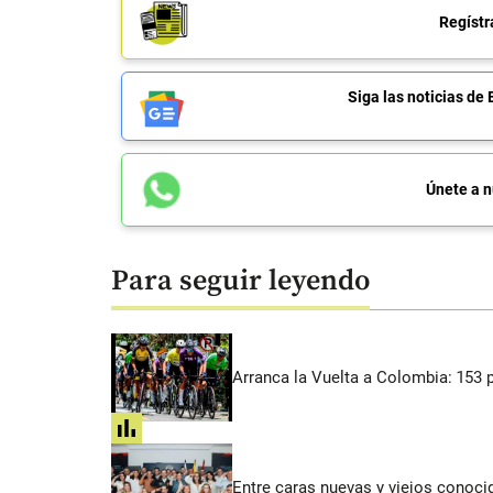
Regístr
Siga las noticias 
Únete a n
Para seguir leyendo
Arranca la Vuelta a Colombia: 153 p
share
Entre caras nuevas y viejos conoci