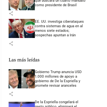
que buscará un cuarto mandato
como presidente de Brasil
share
EE. UU. investiga ciberataques
contra sistemas de agua en al
menos siete estados;
sospechas apuntan a Irán
share
Las más leídas
Gobierno Trump anuncia USD
1.000 millones de apoyo a
gobierno de De la Espriella y
promete revisar aranceles
share
De la Espriella congelará el
gasto público, eliminará el