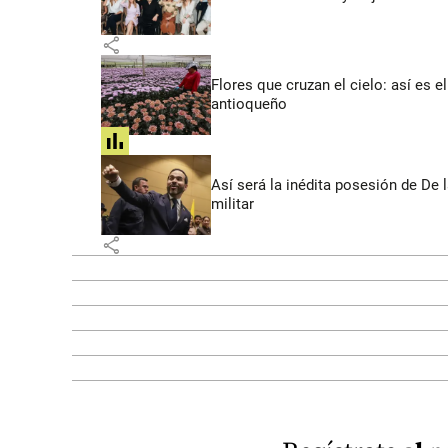
share
Flores que cruzan el cielo: así es
antioqueño
share
Así será la inédita posesión de De 
militar
share