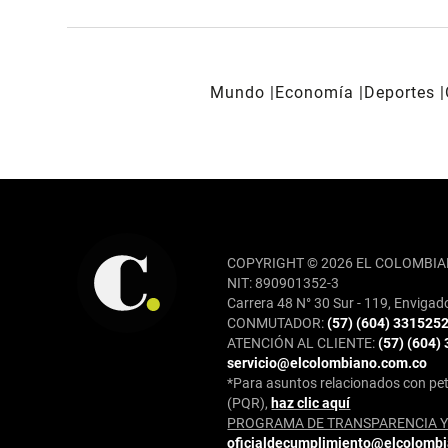
Mundo
Economía
Deportes
REDES SOCIALES
COPYRIGHT © 2026 EL COLOMBIA
NIT: 890901352-3
Carrera 48 N° 30 Sur - 119, Envigad
CONMUTADOR:
(57) (604) 331525
ATENCIÓN AL CLIENTE:
(57) (604)
servicio@elcolombiano.com.co
*Para asuntos relacionados con pet
(PQR),
haz clic aquí
PROGRAMA DE TRANSPARENCIA Y 
oficialdecumplimiento@elcolomb