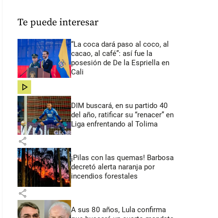
Te puede interesar
“La coca dará paso al coco, al
cacao, al café”: así fue la
posesión de De la Espriella en
Cali
share
DIM buscará, en su partido 40
del año, ratificar su “renacer” en
Liga enfrentando al Tolima
share
¡Pilas con las quemas! Barbosa
decretó alerta naranja por
incendios forestales
share
A sus 80 años, Lula confirma