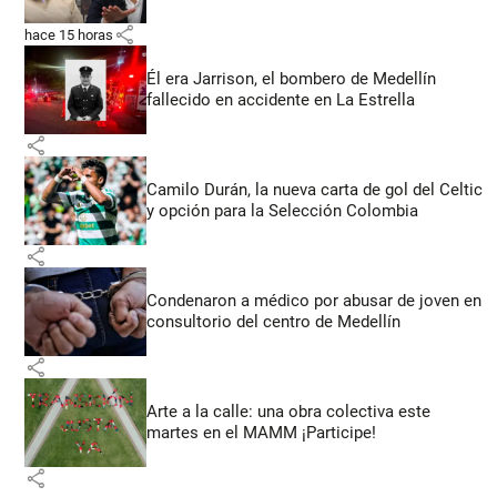
share
hace 15 horas
Él era Jarrison, el bombero de Medellín
fallecido en accidente en La Estrella
share
Camilo Durán, la nueva carta de gol del Celtic
y opción para la Selección Colombia
share
Condenaron a médico por abusar de joven en
consultorio del centro de Medellín
share
Arte a la calle: una obra colectiva este
martes en el MAMM ¡Participe!
share