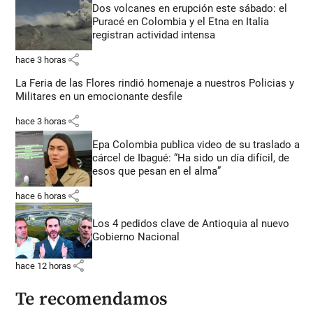
Dos volcanes en erupción este sábado: el
Puracé en Colombia y el Etna en Italia
registran actividad intensa
share
hace 3 horas
La Feria de las Flores rindió homenaje a nuestros Policias y
Militares en un emocionante desfile
share
hace 3 horas
Epa Colombia publica video de su traslado a
cárcel de Ibagué: “Ha sido un día difícil, de
esos que pesan en el alma”
share
hace 6 horas
Los 4 pedidos clave de Antioquia al nuevo
Gobierno Nacional
share
hace 12 horas
Te recomendamos