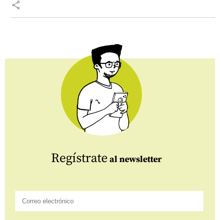
share
Regístrate
al newsletter