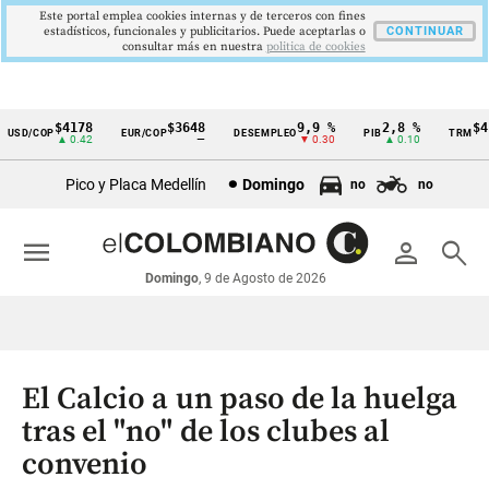
Este portal emplea cookies internas y de terceros con fines
estadísticos, funcionales y publicitarios. Puede aceptarlas o
CONTINUAR
consultar más en nuestra
politica de cookies
$4178
$3648
9,9 %
2,8 %
$417
SD/COP
EUR/COP
DESEMPLEO
PIB
TRM
Cintillo
▲ 0.42
—
▼ 0.30
▲ 0.10
▲
de
Pico y Placa Medellín
Domingo
no
no
indicadores
económicos
menu
person
search
Colombia
Domingo
, 9 de Agosto de 2026
El Calcio a un paso de la huelga
tras el "no" de los clubes al
convenio