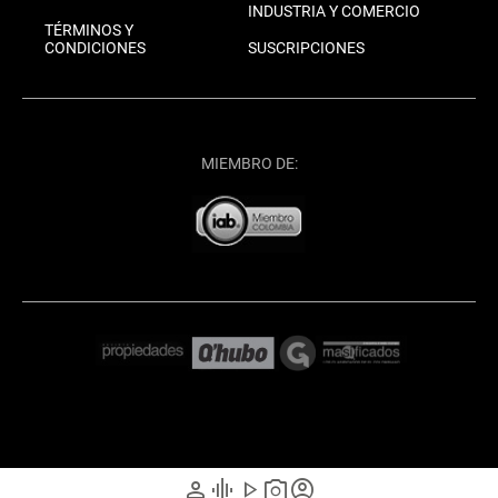
INDUSTRIA Y COMERCIO
TÉRMINOS Y
CONDICIONES
SUSCRIPCIONES
MIEMBRO DE:
person
graphic_eq
play_arrow
photo_camera
account_circle