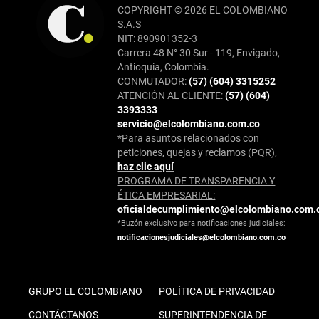
COPYRIGHT © 2026 EL COLOMBIANO
S.A.S
NIT: 890901352-3
Carrera 48 N° 30 Sur - 119, Envigado,
Antioquia, Colombia.
CONMUTADOR:
(57) (604) 3315252
ATENCIÓN AL CLIENTE:
(57) (604)
3393333
servicio@elcolombiano.com.co
*Para asuntos relacionados con
peticiones, quejas y reclamos (PQR),
haz clic aquí
PROGRAMA DE TRANSPARENCIA Y
ÉTICA EMPRESARIAL:
oficialdecumplimiento@elcolombiano.com.
*Buzón exclusivo para notificaciones judiciales:
notificacionesjudiciales@elcolombiano.com.co
GRUPO EL COLOMBIANO
POLÍTICA DE PRIVACIDAD
CONTÁCTANOS
SUPERINTENDENCIA DE