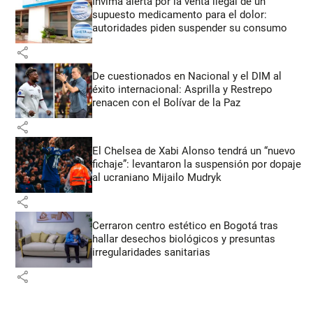
Invima alerta por la venta ilegal de un
supuesto medicamento para el dolor:
autoridades piden suspender su consumo
share
De cuestionados en Nacional y el DIM al
éxito internacional: Asprilla y Restrepo
renacen con el Bolívar de la Paz
share
El Chelsea de Xabi Alonso tendrá un “nuevo
fichaje”: levantaron la suspensión por dopaje
al ucraniano Mijailo Mudryk
share
Cerraron centro estético en Bogotá tras
hallar desechos biológicos y presuntas
irregularidades sanitarias
share