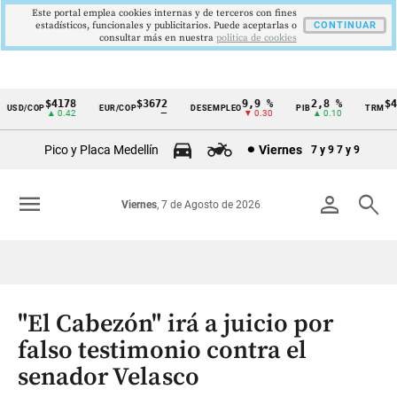
Este portal emplea cookies internas y de terceros con fines
estadísticos, funcionales y publicitarios. Puede aceptarlas o
CONTINUAR
consultar más en nuestra
politica de cookies
$4178
$3672
9,9 %
2,8 %
$41
USD/COP
EUR/COP
DESEMPLEO
PIB
TRM
Cintillo
▲ 0.42
—
▼ 0.30
▲ 0.10
de
Pico y Placa Medellín
Viernes
7 y 9
7 y 9
indicadores
económicos
menu
person
search
Viernes
, 7 de Agosto de 2026
Colombia
"El Cabezón" irá a juicio por
falso testimonio contra el
senador Velasco