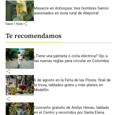
Masacre en Antioquia: tres hombres fueron
asesinados en zona rural de Abejorral
share
hace 1 hora
Te recomendamos
¿Tiene una patineta o cicla eléctrica? Ojo a
las nuevas reglas para circular en Colombia
share
6 de agosto en la Feria de las Flores: final de
la trova, tablados gratis y más planes en
Medellín
share
Concierto gratuito de Arelys Henao, tablado
en el Centro y recorridos por Santa Elena