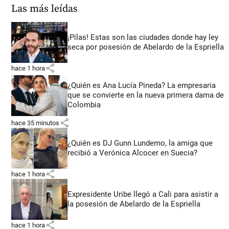
Las más leídas
¡Pilas! Estas son las ciudades donde hay ley
seca por posesión de Abelardo de la Espriella
share
hace 1 hora
¿Quién es Ana Lucía Pineda? La empresaria
que se convierte en la nueva primera dama de
Colombia
share
hace 35 minutos
¿Quién es DJ Gunn Lundemo, la amiga que
recibió a Verónica Alcocer en Suecia?
share
hace 1 hora
Expresidente Uribe llegó a Cali para asistir a
la posesión de Abelardo de la Espriella
share
hace 1 hora