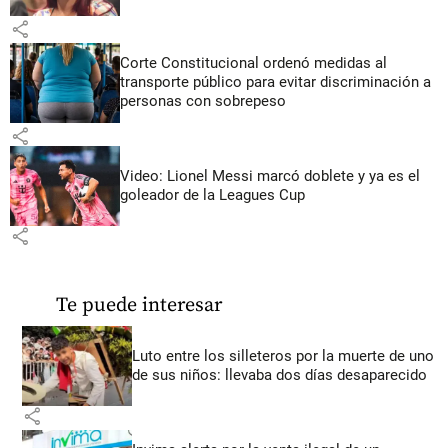
share
Corte Constitucional ordenó medidas al
transporte público para evitar discriminación a
personas con sobrepeso
share
Video: Lionel Messi marcó doblete y ya es el
goleador de la Leagues Cup
share
Te puede interesar
Luto entre los silleteros por la muerte de uno
de sus niños: llevaba dos días desaparecido
share