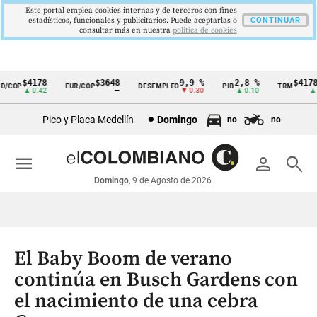
Este portal emplea cookies internas y de terceros con fines
estadísticos, funcionales y publicitarios. Puede aceptarlas o
CONTINUAR
consultar más en nuestra
politica de cookies
$4178
$3648
9,9 %
2,8 %
$4178,
COP
EUR/COP
DESEMPLEO
PIB
TRM
Cintillo
▲ 0.42
—
▼ 0.30
▲ 0.10
▲ 0.
de
Pico y Placa Medellín
Domingo
no
no
indicadores
económicos
menu
person
search
Colombia
Domingo
, 9 de Agosto de 2026
El Baby Boom de verano
continúa en Busch Gardens con
el nacimiento de una cebra