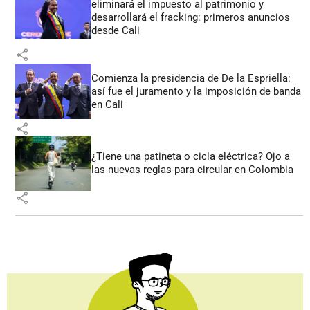
eliminará el impuesto al patrimonio y
desarrollará el fracking: primeros anuncios
desde Cali
share
Comienza la presidencia de De la Espriella:
así fue el juramento y la imposición de banda
en Cali
share
¿Tiene una patineta o cicla eléctrica? Ojo a
las nuevas reglas para circular en Colombia
share