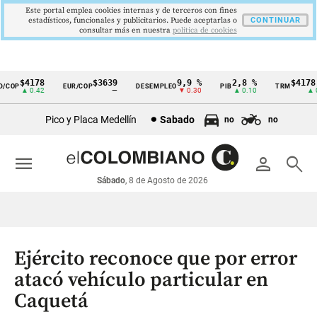
Este portal emplea cookies internas y de terceros con fines
estadísticos, funcionales y publicitarios. Puede aceptarlas o
CONTINUAR
consultar más en nuestra
politica de cookies
$4178
$3639
9,9 %
2,8 %
$4178,2
COP
EUR/COP
DESEMPLEO
PIB
TRM
Cintillo
▲ 0.42
—
▼ 0.30
▲ 0.10
▲ 0.
de
Pico y Placa Medellín
Sabado
no
no
indicadores
económicos
menu
person
search
Colombia
Sábado
, 8 de Agosto de 2026
Ejército reconoce que por error
atacó vehículo particular en
Caquetá