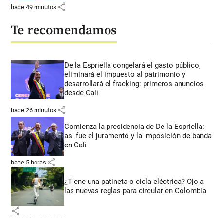
share
hace 49 minutos
Te recomendamos
De la Espriella congelará el gasto público,
eliminará el impuesto al patrimonio y
desarrollará el fracking: primeros anuncios
desde Cali
share
hace 26 minutos
Comienza la presidencia de De la Espriella:
así fue el juramento y la imposición de banda
en Cali
share
hace 5 horas
¿Tiene una patineta o cicla eléctrica? Ojo a
las nuevas reglas para circular en Colombia
share