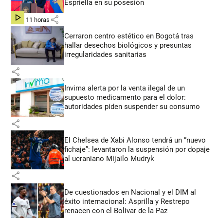
Espriella en su posesión
share
hace 11 horas
Cerraron centro estético en Bogotá tras
hallar desechos biológicos y presuntas
irregularidades sanitarias
share
Invima alerta por la venta ilegal de un
supuesto medicamento para el dolor:
autoridades piden suspender su consumo
share
El Chelsea de Xabi Alonso tendrá un “nuevo
fichaje”: levantaron la suspensión por dopaje
al ucraniano Mijailo Mudryk
share
De cuestionados en Nacional y el DIM al
éxito internacional: Asprilla y Restrepo
renacen con el Bolívar de la Paz