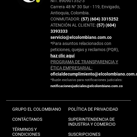
NIT: 890901352-3
Carrera 48 N° 30 Sur - 119, Envigado,
Antioquia, Colombia.
CONMUTADOR:
(57) (604) 3315252
ATENCIÓN AL CLIENTE:
(57) (604)
3393333
servicio@elcolombiano.com.co
*Para asuntos relacionados con
peticiones, quejas y reclamos (PQR),
haz clic aquí
PROGRAMA DE TRANSPARENCIA Y
ÉTICA EMPRESARIAL:
oficialdecumplimiento@elcolombiano.com.
*Buzón exclusivo para notificaciones judiciales:
notificacionesjudiciales@elcolombiano.com.co
GRUPO EL COLOMBIANO
POLÍTICA DE PRIVACIDAD
CONTÁCTANOS
SUPERINTENDENCIA DE
INDUSTRIA Y COMERCIO
TÉRMINOS Y
CONDICIONES
SUSCRIPCIONES