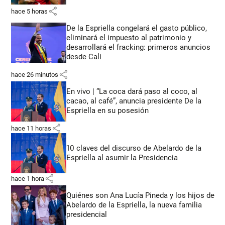
share
hace 5 horas
De la Espriella congelará el gasto público,
eliminará el impuesto al patrimonio y
desarrollará el fracking: primeros anuncios
desde Cali
share
hace 26 minutos
En vivo | “La coca dará paso al coco, al
cacao, al café”, anuncia presidente De la
Espriella en su posesión
share
hace 11 horas
10 claves del discurso de Abelardo de la
Espriella al asumir la Presidencia
share
hace 1 hora
Quiénes son Ana Lucía Pineda y los hijos de
Abelardo de la Espriella, la nueva familia
presidencial