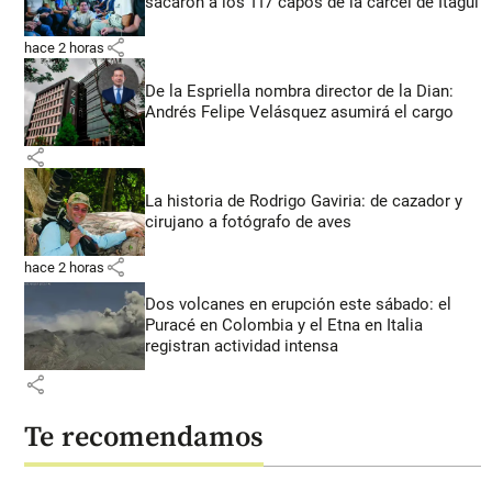
sacaron a los 117 capos de la cárcel de Itagüí
share
hace 2 horas
De la Espriella nombra director de la Dian:
Andrés Felipe Velásquez asumirá el cargo
share
La historia de Rodrigo Gaviria: de cazador y
cirujano a fotógrafo de aves
share
hace 2 horas
Dos volcanes en erupción este sábado: el
Puracé en Colombia y el Etna en Italia
registran actividad intensa
share
Te recomendamos