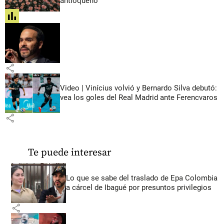
antioqueño
share
share
Video | Vinícius volvió y Bernardo Silva debutó:
vea los goles del Real Madrid ante Ferencvaros
share
Te puede interesar
Lo que se sabe del traslado de Epa Colombia
a cárcel de Ibagué por presuntos privilegios
share