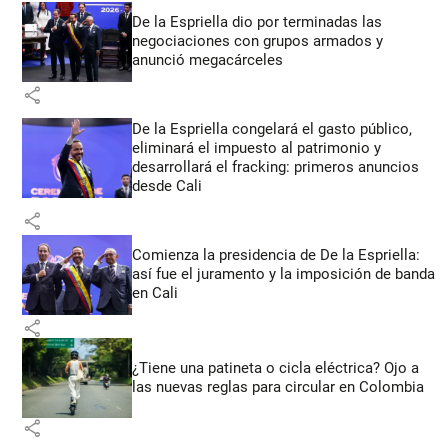
De la Espriella dio por terminadas las
negociaciones con grupos armados y
anunció megacárceles
share
De la Espriella congelará el gasto público,
eliminará el impuesto al patrimonio y
desarrollará el fracking: primeros anuncios
desde Cali
share
Comienza la presidencia de De la Espriella:
así fue el juramento y la imposición de banda
en Cali
share
¿Tiene una patineta o cicla eléctrica? Ojo a
las nuevas reglas para circular en Colombia
share