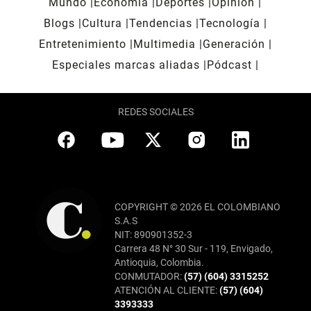
Mundo
Economía
Deportes
Opinión
Blogs
Cultura
Tendencias
Tecnología
Entretenimiento
Multimedia
Generación
Especiales marcas aliadas
Pódcast
REDES SOCIALES
COPYRIGHT © 2026 EL COLOMBIANO
S.A.S
NIT: 890901352-3
Carrera 48 N° 30 Sur - 119, Envigado,
Antioquia, Colombia.
CONMUTADOR:
(57) (604) 3315252
ATENCIÓN AL CLIENTE:
(57) (604)
3393333