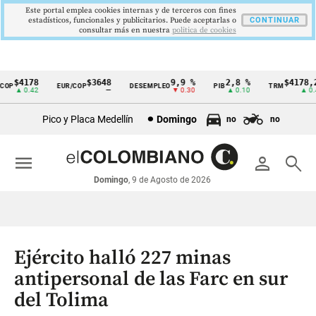
Este portal emplea cookies internas y de terceros con fines
estadísticos, funcionales y publicitarios. Puede aceptarlas o
CONTINUAR
consultar más en nuestra
politica de cookies
$4178
$3648
9,9 %
2,8 %
$4178,23
OP
EUR/COP
DESEMPLEO
PIB
TRM
Cintillo
▲ 0.42
—
▼ 0.30
▲ 0.10
▲ 0.42
de
Pico y Placa Medellín
Domingo
no
no
indicadores
económicos
menu
person
search
Colombia
Domingo
, 9 de Agosto de 2026
Ejército halló 227 minas
antipersonal de las Farc en sur
del Tolima